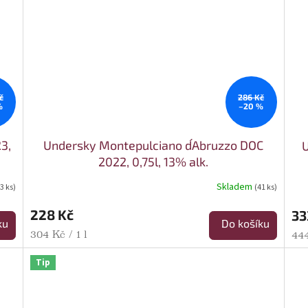
č
286 Kč
%
–20 %
23,
Undersky Montepulciano d´Abruzzo DOC
U
2022, 0,75l, 13% alk.
Skladem
3 ks)
(41 ks)
228 Kč
33
ku
Do košíku
Měrná cena:
304 Kč / 1 l
Mě
444
Tip