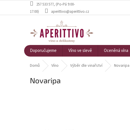
Přejít na obsah
257 533 577
, (Po-Pá 9:00-
17:00)
aperittivo@aperittivo.cz
Doporučujeme
Víno ve slevě
Oceněná vína
Domů
Víno
Výběr dle vinařství
Novaripa
Novaripa