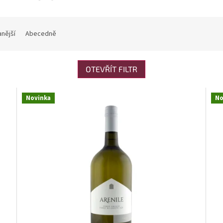
nější
Abecedně
OTEVŘÍT FILTR
Novinka
No