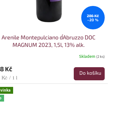
286 Kč
–20 %
Arenile Montepulciano d´Abruzzo DOC
MAGNUM 2023, 1,5l, 13% alk.
Skladem
(2 ks)
8 Kč
Do košíku
rná cena:
 Kč / 1 l
vinka
p