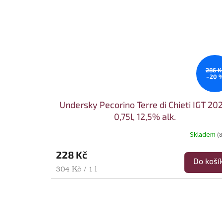
286 K
–20 
Undersky Pecorino Terre di Chieti IGT 20
0,75l, 12,5% alk.
Skladem
(8
228 Kč
Do koší
Měrná cena:
304 Kč / 1 l