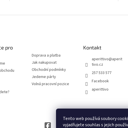
Ovládací prvky výpisu
#fff
ce pro
Kontakt
Doprava a platba
aperittivo
@
aperit
Jak nakupovat
eme
tivo.cz
Obchodní podmínky
 obchodu
257 533 577
Jedeme párty
Facebook
Volná pracovní pozice
aperittivo
jdete?
Tento web používá soubory cook
vyjadřujete souhlas s jejich použí