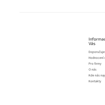
Zápatí
Informa
Vás
Doporučuj
Hodnocení
Pro firmy
O nás
Kde nás na
Kontakty