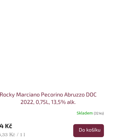
Rocky Marciano Pecorino Abruzzo DOC
2022, 0,75L, 13,5% alk.
Skladem
(32 ks)
4 Kč
Do košíku
rná cena:
,33 Kč / 1 l