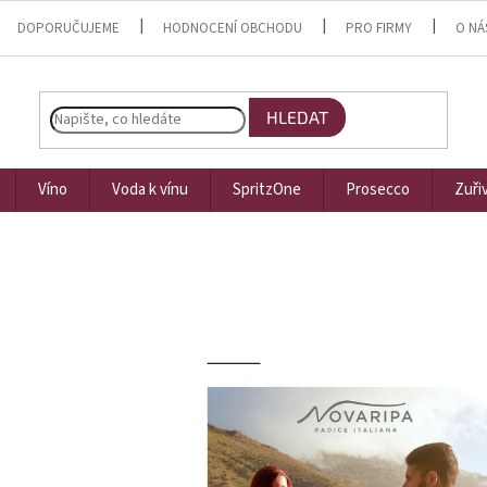
DOPORUČUJEME
HODNOCENÍ OBCHODU
PRO FIRMY
O NÁ
HLEDAT
Víno
Voda k vínu
SpritzOne
Prosecco
Zuři