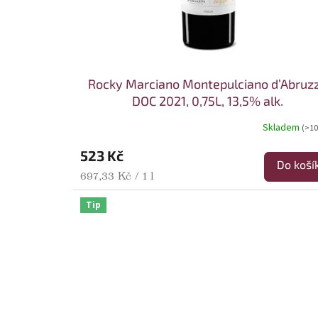
Rocky Marciano Montepulciano d’Abruz
DOC 2021, 0,75L, 13,5% alk.
Skladem
(>10
523 Kč
Do koší
Měrná cena:
697,33 Kč / 1 l
Tip