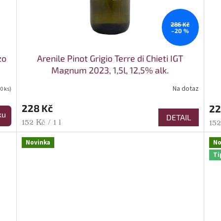
286 Kč
–20 %
zo
Arenile Pinot Grigio Terre di Chieti IGT
Magnum 2023, 1,5l, 12,5% alk.
Na dotaz
0 ks)
228 Kč
22
ku
DETAIL
Měrná cena:
152 Kč / 1 l
Mě
152
Novinka
No
Ti