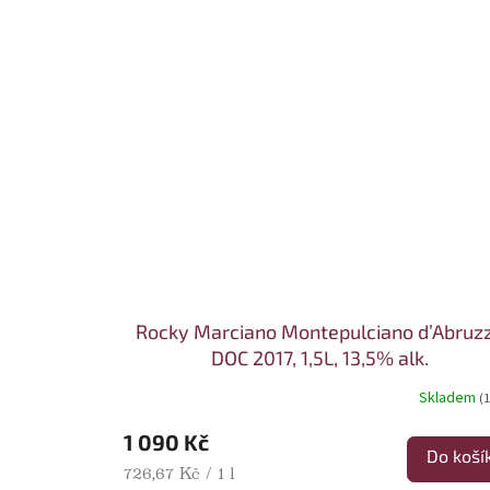
Rocky Marciano Montepulciano d’Abruz
DOC 2017, 1,5L, 13,5% alk.
Skladem
(1
1 090 Kč
Do koší
Měrná cena:
726,67 Kč / 1 l