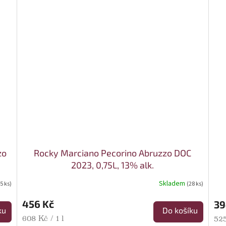
zo
Rocky Marciano Pecorino Abruzzo DOC
2023, 0,75L, 13% alk.
Skladem
5 ks)
(28 ks)
456 Kč
39
ku
Do košíku
Měrná cena:
608 Kč / 1 l
Mě
525