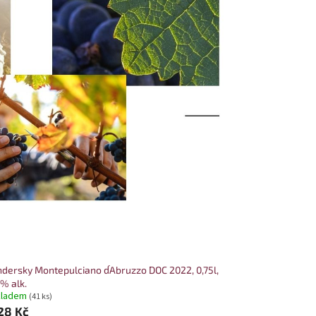
dersky Montepulciano d´Abruzzo DOC 2022, 0,75l,
% alk.
kladem
(41 ks)
28 Kč