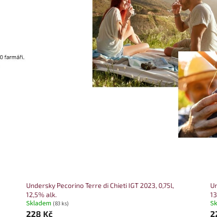
Undersky Pecorino Terre di Chieti IGT 2023, 0,75l,
Un
12,5% alk.
13
Skladem
S
(83 ks)
228 Kč
2