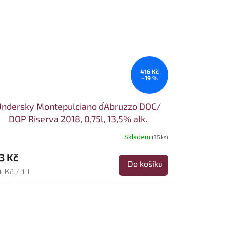
416 Kč
–19 %
ndersky Montepulciano d´Abruzzo DOC/
DOP Riserva 2018, 0,75l, 13,5% alk.
Skladem
(35 ks)
3 Kč
Do košíku
rná cena:
 Kč / 1 l