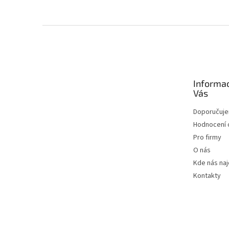
Zápatí
Informa
Vás
Doporučuj
Hodnocení
Pro firmy
O nás
Kde nás na
Kontakty