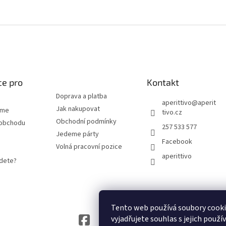
#fff
ce pro
Kontakt
Doprava a platba
aperittivo
@
aperit
Jak nakupovat
eme
tivo.cz
Obchodní podmínky
 obchodu
257 533 577
Jedeme párty
Facebook
Volná pracovní pozice
aperittivo
jdete?
Tento web používá soubory cook
vyjadřujete souhlas s jejich použí