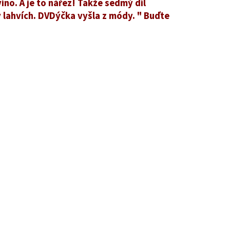
 víno. A je to nářez! Takže sedmý díl
lahvích. DVDýčka vyšla z módy. " Buďte