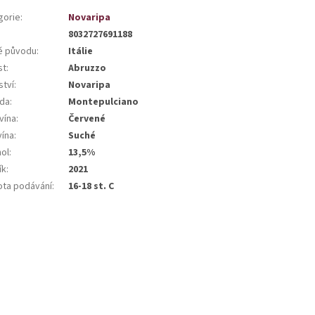
gorie
:
Novaripa
8032727691188
 původu
:
Itálie
st
:
Abruzzo
ství
:
Novaripa
da
:
Montepulciano
vína
:
Červené
vína
:
Suché
hol
:
13,5%
ík
:
2021
ota podávání
:
16-18 st. C