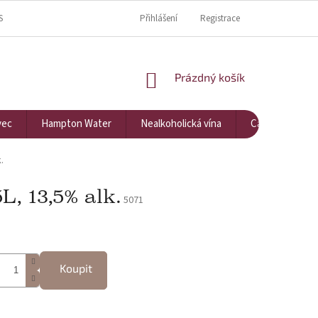
S
KDE NÁS NAJDETE?
KONTAKTY
Přihlášení
Registrace
NÁKUPNÍ KOŠÍK
Prázdný košík
vec
Hampton Water
Nealkoholická vína
Cavarna
.
, 13,5% alk.
5071
Koupit