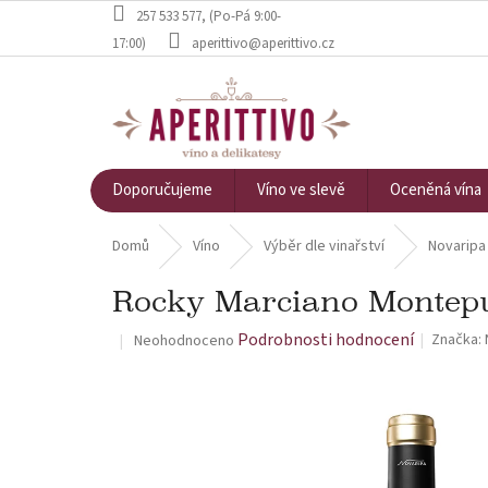
Přejít na obsah
257 533 577
, (Po-Pá 9:00-
17:00)
aperittivo@aperittivo.cz
Doporučujeme
Víno ve slevě
Oceněná vína
Domů
Víno
Výběr dle vinařství
Novaripa
Rocky Marciano Montepul
Průměrné hodnocení produktu je 0,0 z 5 hvězdiček.
Podrobnosti hodnocení
Značka:
Neohodnoceno