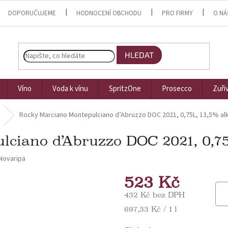
DOPORUČUJEME
HODNOCENÍ OBCHODU
PRO FIRMY
O NÁ
HLEDAT
Víno
Voda k vínu
SpritzOne
Prosecco
Zuři
Rocky Marciano Montepulciano d’Abruzzo DOC 2021, 0,75L, 13,5% alk
ciano d’Abruzzo DOC 2021, 0,75L
Novaripa
523 Kč
432 Kč bez DPH
Měrná cena:
697,33 Kč / 1 l