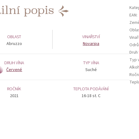
ilní popis
Kate
EAN
:
Země
Obla
OBLAST
VINAŘSTVÍ
Vinař
Abruzzo
Novaripa
Odrů
Druh 
Typ 
DRUH VÍNA
TYP VÍNA
Alko
Červené
Suché
Ročn
Tepl
ROČNÍK
TEPLOTA PODÁVÁNÍ
2021
16-18 st. C