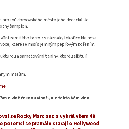
c a hroznů domovského města jeho dědečků. Je
amotný šampion.
 vůni zemitého terroir s náznaky lékořice.Na nose
ovoce, které se mísí s jemným pepřovým kořením.
kturou a sametovými taniny, které zajištují
ovaným masům.
eme
ám o víně řeknou vinaři, ale takto Vám víno
oval se Rocky Marciano a vyhrál všem 49
ho potomci se pramálo starají o Hollywood