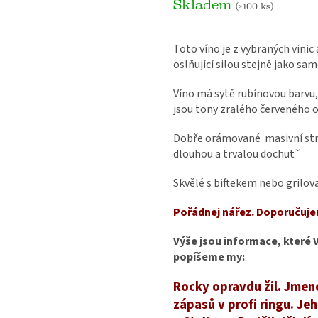
Skladem
(>100 ks)
Toto víno je z vybraných vini
oslňující silou stejně jako s
Víno má sytě rubínovou barvu,
jsou tony zralého červeného 
Dobře orámované masivní stru
dlouhou a trvalou dochutˇ
Skvělé s biftekem nebo gril
Pořádnej nářez. Doporučuj
Výše jsou informace, které V
popíšeme my:
Rocky opravdu žil. Jmen
zápasů v profi ringu. Je