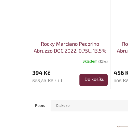
Rocky Marciano Pecorino
Ro
Abruzzo DOC 2022, 0,75L, 13,5%
Abru
alk.
Skladem
(32 ks)
394 Kč
456 
Do košíku
Měrná cena:
Měrná 
525,33 Kč / 1 l
608 Kč 
Popis
Diskuze