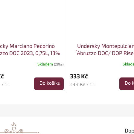
cky Marciano Pecorino
Undersky Montepulcian
zzo DOC 2023, 0,75L, 13%
´Abruzzo DOC/ DOP Ris
alk.
2018, 0,75l, 13,5% alk
Skladem
Skla
(28 ks)
Kč
333 Kč
Do košíku
Do k
cena:
Měrná cena:
/ 1 l
444 Kč / 1 l
Dop