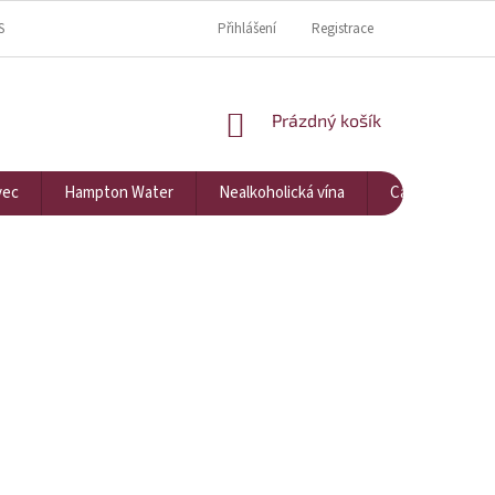
S
KDE NÁS NAJDETE?
KONTAKTY
Přihlášení
Registrace
NÁKUPNÍ KOŠÍK
Prázdný košík
vec
Hampton Water
Nealkoholická vína
Cavarna