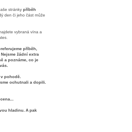
naše stránky
příběh
dý den či jeho část může
najdete vybraná vína a
tes.
referujeme příběh,
Nejsme žádní extra
ně a poznáme, co je
 vás.
 v pohodě.
sme ochutnali a dopili.
cena...
ovou hladinu. A pak