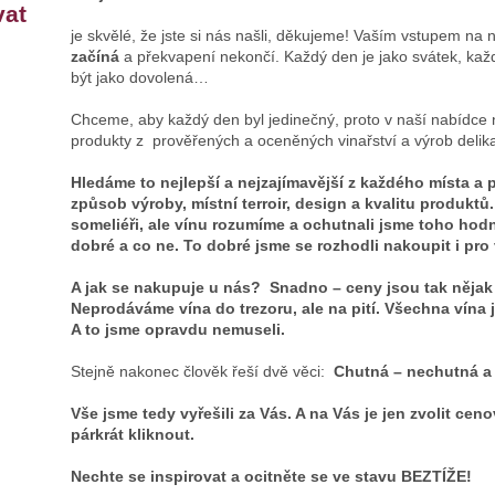
vat
je skvělé, že jste si nás našli, děkujeme! Vaším vstupem na 
začíná
a překvapení nekončí. Každý den je jako svátek, kaž
být jako dovolená…
Chceme, aby každý den byl jedinečný, proto v naší nabídce 
produkty z prověřených a oceněných vinařství a výrob delika
Hledáme to nejlepší a nejzajímavější z každého místa a
p
způsob výroby, místní terroir, design a kvalitu produktů.
someliéři, ale vínu rozumíme a ochutnali jsme toho hod
dobré a co ne.
To dobré jsme se rozhodli nakoupit i pro
A jak se nakupuje u nás? Snadno –
ceny jsou tak nějak
Neprodáváme vína do trezoru, ale na pití.
Všechna vína j
A to jsme opravdu nemuseli.
Stejně nakonec člověk řeší dvě věci:
Chutná – nechutná a 
Vše jsme tedy vyřešili za Vás. A na Vás je jen zvolit cen
párkrát kliknout.
Nechte se inspirovat a ocitněte se ve stavu BEZTÍŽE!