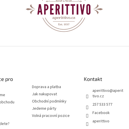
#fff
ce pro
Kontakt
Doprava a platba
aperittivo
@
aperit
Jak nakupovat
eme
tivo.cz
Obchodní podmínky
 obchodu
257 533 577
Jedeme párty
Facebook
Volná pracovní pozice
aperittivo
jdete?