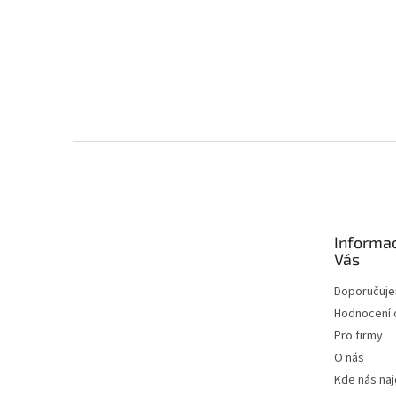
Zápatí
Informa
Vás
Doporučuj
Hodnocení
Pro firmy
O nás
Kde nás na