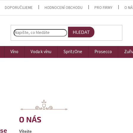
DOPORUČUJEME
HODNOCENÍ OBCHODU
PRO FIRMY
O NÁ
HLEDAT
Víno
Voda k vínu
SpritzOne
Prosecco
Zuři
O NÁS
 se
Vítejte