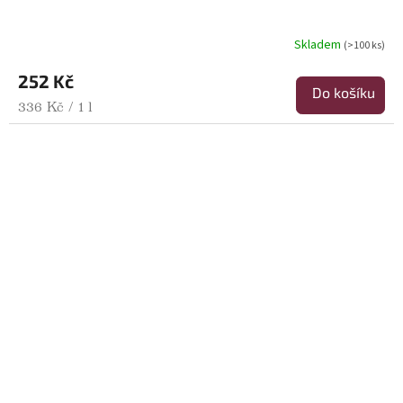
Skladem
(>100 ks)
252 Kč
Do košíku
Měrná cena:
336 Kč / 1 l