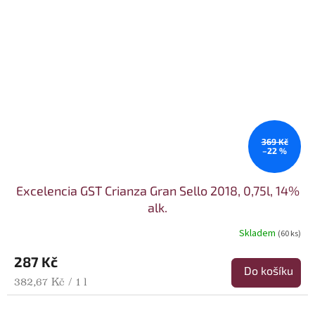
369 Kč
–22 %
Excelencia GST Crianza Gran Sello 2018, 0,75l, 14%
alk.
Skladem
(60 ks)
287 Kč
Do košíku
Měrná cena:
382,67 Kč / 1 l