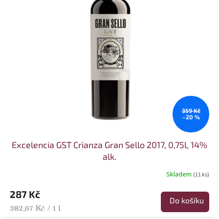
359 Kč
–20 %
Excelencia GST Crianza Gran Sello 2017, 0,75l, 14%
alk.
Skladem
(11 ks)
287 Kč
Do košíku
Měrná cena:
382,67 Kč / 1 l