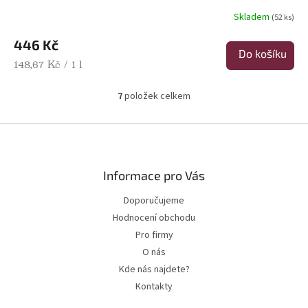
Skladem
(52 ks)
446 Kč
Do košíku
Měrná cena:
148,67 Kč / 1 l
7
položek celkem
Ovládací prvky výpisu
Zápatí
Informace pro Vás
Doporučujeme
Hodnocení obchodu
Pro firmy
O nás
Kde nás najdete?
Kontakty