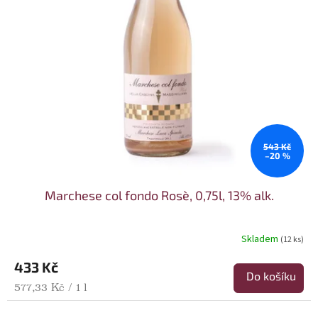
543 Kč
–20 %
Marchese col fondo Rosè, 0,75l, 13% alk.
Skladem
(12 ks)
433 Kč
Do košíku
Měrná cena:
577,33 Kč / 1 l