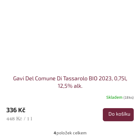
Gavi Del Comune Di Tassarolo BIO 2023, 0,75l,
12,5% alk.
Skladem
(18 ks)
336 Kč
Do košíku
Měrná cena:
448 Kč / 1 l
4
položek celkem
Ovládací prvky výpisu