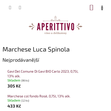
Přejít na obsah
NÁKUP
Marchese Luca Spinola
Nejprodávanější
Gavi Del Comune Di Gavi BIO Carlo 2023, 0,75l,
13% alk.
Skladem
(86 ks)
305 Kč
Marchese col fondo Rosè, 0,75l, 13% alk.
Skladem
(12 ks)
433 Kč