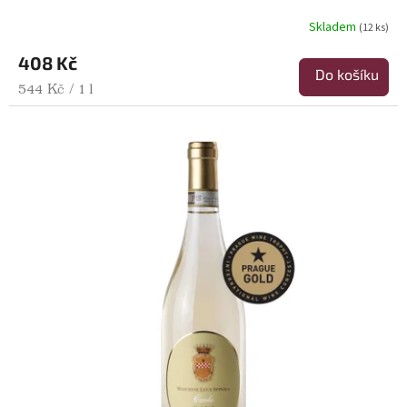
Skladem
(12 ks)
408 Kč
Do košíku
Měrná cena:
544 Kč / 1 l