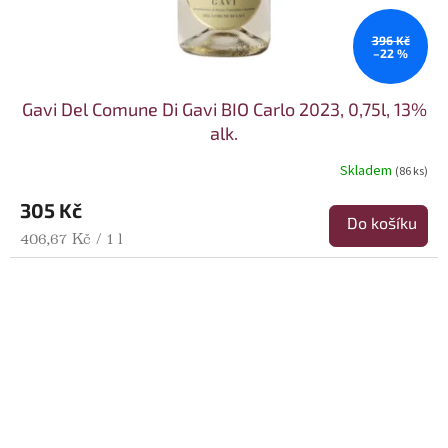
396 Kč
–22 %
Gavi Del Comune Di Gavi BIO Carlo 2023, 0,75l, 13%
alk.
Skladem
(86 ks)
305 Kč
Do košíku
Měrná cena:
406,67 Kč / 1 l