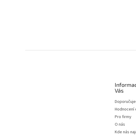
Zápatí
Informa
Vás
Doporučuj
Hodnocení
Pro firmy
O nás
Kde nás na