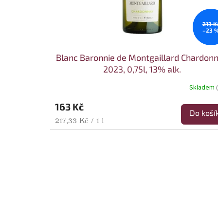
213 K
–23 
Blanc Baronnie de Montgaillard Chardon
2023, 0,75l, 13% alk.
Skladem
163 Kč
Do koší
Měrná cena:
217,33 Kč / 1 l