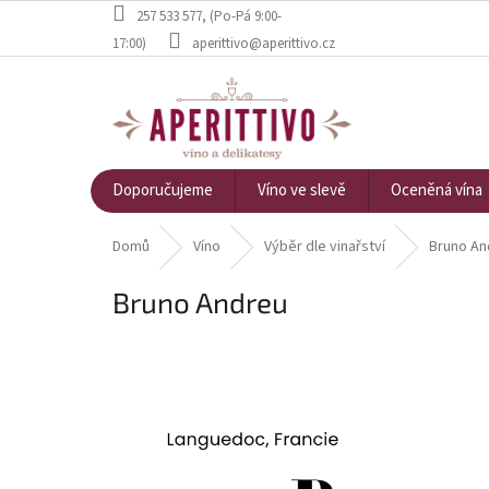
Přejít na obsah
257 533 577
, (Po-Pá 9:00-
17:00)
aperittivo@aperittivo.cz
Doporučujeme
Víno ve slevě
Oceněná vína
Domů
Víno
Výběr dle vinařství
Bruno An
Bruno Andreu