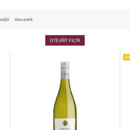
nější
Abecedně
OTEVŘÍT FILTR
Sl