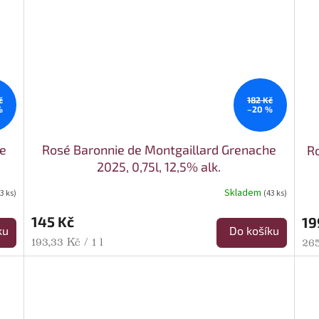
č
182 Kč
%
–20 %
e
Rosé Baronnie de Montgaillard Grenache
R
2025, 0,75l, 12,5% alk.
Skladem
(3 ks)
(43 ks)
145 Kč
19
ku
Do košíku
Měrná cena:
193,33 Kč / 1 l
Mě
265