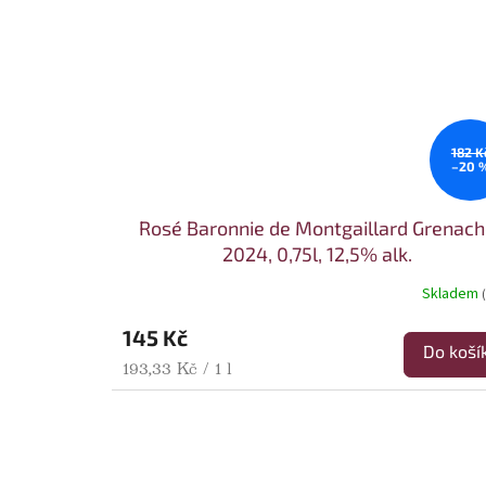
182 K
–20 
Rosé Baronnie de Montgaillard Grenach
2024, 0,75l, 12,5% alk.
Skladem
145 Kč
Do koší
Měrná cena:
193,33 Kč / 1 l