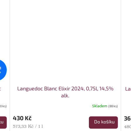
č
%
t
Languedoc Blanc Elixir 2024, 0,75l, 14,5%
La
alk.
Skladem
0 ks)
(88 ks)
430 Kč
36
ku
Do košíku
Měrná cena:
573,33 Kč / 1 l
Mě
480