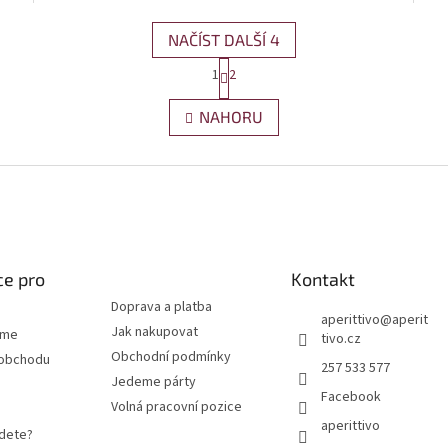
NAČÍST DALŠÍ 4
Stránkování
1
2
Ovládací prvky výpisu
NAHORU
#fff
ce pro
Kontakt
Doprava a platba
aperittivo
@
aperit
Jak nakupovat
eme
tivo.cz
Obchodní podmínky
 obchodu
257 533 577
Jedeme párty
Facebook
Volná pracovní pozice
aperittivo
jdete?