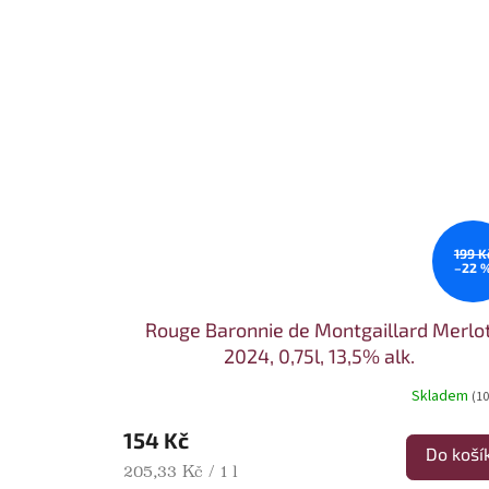
199 K
–22 
Rouge Baronnie de Montgaillard Merlo
2024, 0,75l, 13,5% alk.
Skladem
(10
154 Kč
Do koší
Měrná cena:
205,33 Kč / 1 l