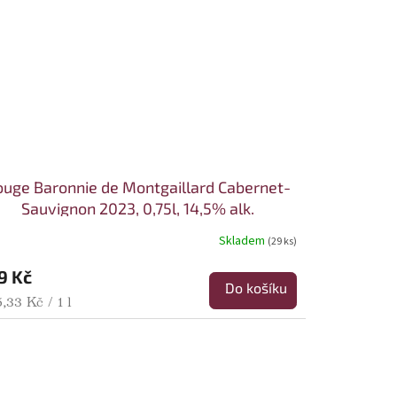
ouge Baronnie de Montgaillard Cabernet-
Sauvignon 2023, 0,75l, 14,5% alk.
Skladem
(29 ks)
9 Kč
Do košíku
rná cena:
,33 Kč / 1 l