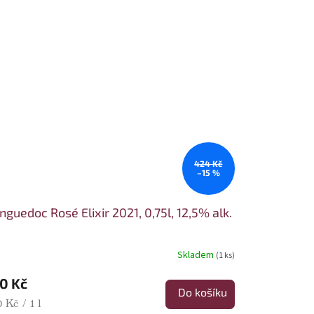
424 Kč
–15 %
nguedoc Rosé Elixir 2021, 0,75l, 12,5% alk.
Skladem
(1 ks)
0 Kč
Do košíku
rná cena:
 Kč / 1 l