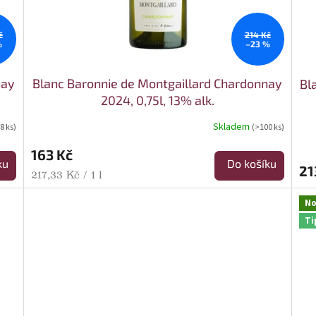
č
214 Kč
%
–23 %
nay
Blanc Baronnie de Montgaillard Chardonnay
Bl
2024, 0,75l, 13% alk.
Skladem
(8 ks)
(>100 ks)
163 Kč
ku
Do košíku
21
Měrná cena:
217,33 Kč / 1 l
No
Ti