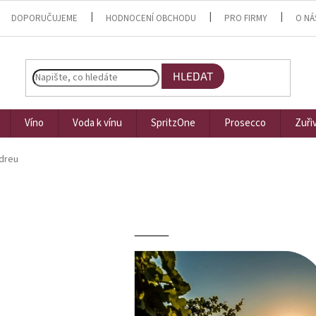
DOPORUČUJEME
HODNOCENÍ OBCHODU
PRO FIRMY
O NÁ
HLEDAT
Víno
Voda k vínu
SpritzOne
Prosecco
Zuři
dreu