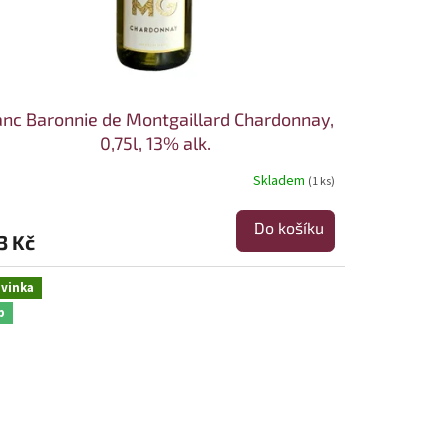
anc Baronnie de Montgaillard Chardonnay,
0,75l, 13% alk.
Skladem
(1 ks)
Do košíku
3 Kč
vinka
p