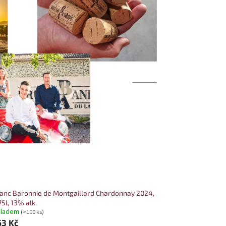
anc Baronnie de Montgaillard Chardonnay 2024,
75l, 13% alk.
kladem
(>100 ks)
63 Kč