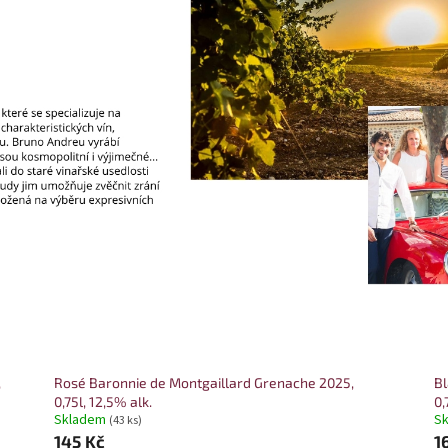
,
Rosé Baronnie de Montgaillard Grenache 2025,
Bl
0,75l, 12,5% alk.
0,
Skladem
S
(43 ks)
145 Kč
1