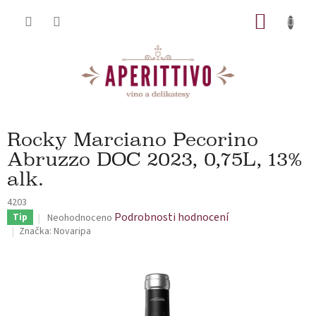
Přejít na obsah
NÁKUP
Rocky Marciano Pecorino
Abruzzo DOC 2023, 0,75L, 13%
alk.
4203
Průměrné hodnocení produktu je 0,0 z 5 hvězdiček.
Podrobnosti hodnocení
Tip
Neohodnoceno
Značka:
Novaripa