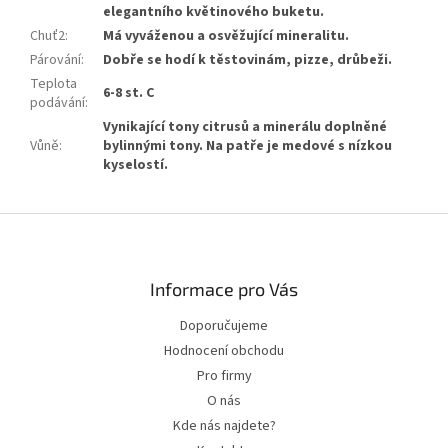
elegantního květinového buketu.
Chuť2
:
Má vyváženou a osvěžující mineralitu.
Párování
:
Dobře se hodí k těstovinám, pizze, drůbeži.
Teplota
6-8 st. C
podávání
:
Vynikající tony citrusů a minerálu doplněné
Vůně
:
bylinnými tony. Na patře je medové s nízkou
kyselostí.
Zápatí
Informace pro Vás
Doporučujeme
Hodnocení obchodu
Pro firmy
O nás
Kde nás najdete?