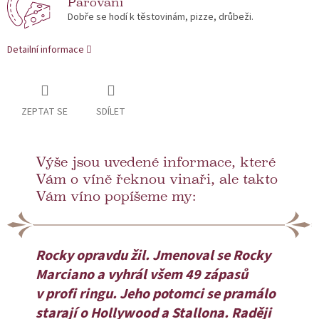
Párování
Dobře se hodí k těstovinám, pizze, drůbeži.
Detailní informace
ZEPTAT SE
SDÍLET
Výše jsou uvedené informace, které
Vám o víně řeknou vinaři, ale takto
Vám víno popíšeme my:
Rocky opravdu žil. Jmenoval se Rocky
Marciano a vyhrál všem 49 zápasů
v profi ringu. Jeho potomci se pramálo
starají o Hollywood a Stallona. Raději