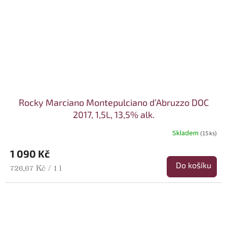
Rocky Marciano Montepulciano d’Abruzzo DOC
2017, 1,5L, 13,5% alk.
Skladem
(15 ks)
1 090 Kč
Do košíku
Měrná cena:
726,67 Kč / 1 l