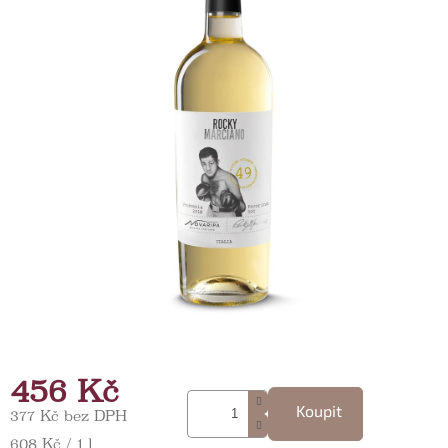
456 Kč
Koupit
377 Kč bez DPH
Měrná cena:
608 Kč / 1 l