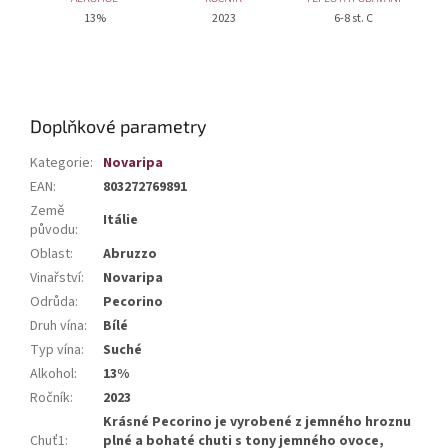
13%
2023
6-8 st. C
Doplňkové parametry
Kategorie
:
Novaripa
EAN
:
803272769891
Země
Itálie
původu
:
Oblast
:
Abruzzo
Vinařství
:
Novaripa
Odrůda
:
Pecorino
Druh vína
:
Bílé
Typ vína
:
Suché
Alkohol
:
13%
Ročník
:
2023
Krásné Pecorino je vyrobené z jemného hroznu
Chuť1
:
plné a bohaté chuti s tony jemného ovoce,