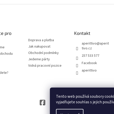
#fff
ce pro
Kontakt
Doprava a platba
aperittivo
@
aperit
Jak nakupovat
eme
tivo.cz
Obchodní podmínky
 obchodu
257 533 577
Jedeme párty
Facebook
Volná pracovní pozice
aperittivo
jdete?
Tento web používá soubory cook
vyjadřujete souhlas s jejich použí