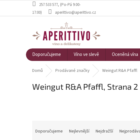
Přejít na obsah
257 533 577
, (Po-Pá 9:00-
17:00)
aperittivo@aperittivo.cz
Doporučujeme
Víno ve slevě
Oceněná vína
Domů
Prodávané značky
Weingut R&A Pfaffl
Weingut R&A Pfaffl
, Strana 2
Řazení produktů
Doporučujeme
Nejlevnější
Nejdražší
Nejprodáva