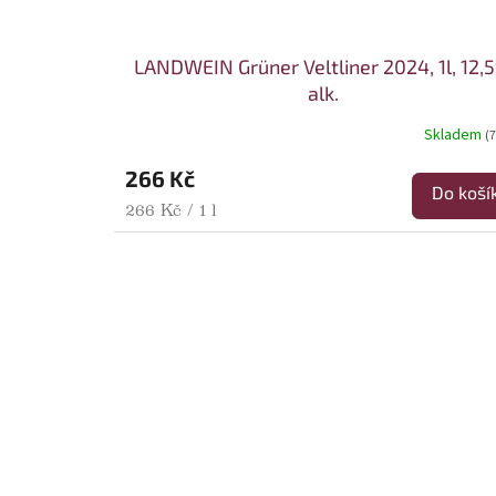
LANDWEIN Grüner Veltliner 2024, 1l, 12,
alk.
Skladem
(7
266 Kč
Do koší
Měrná cena:
266 Kč / 1 l