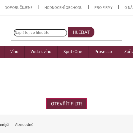
DOPORUČUJEME
HODNOCENÍ OBCHODU
PRO FIRMY
O NÁ
HLEDAT
Víno
Voda k vínu
SpritzOne
Prosecco
Zuři
OTEVŘÍT FILTR
nější
Abecedně