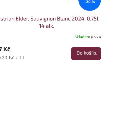
–20 %
strian Elder, Sauvignon Blanc 2024, 0,75l,
14 alk.
Skladem
(65 ks)
7 Kč
Do košíku
rná cena:
,33 Kč / 1 l