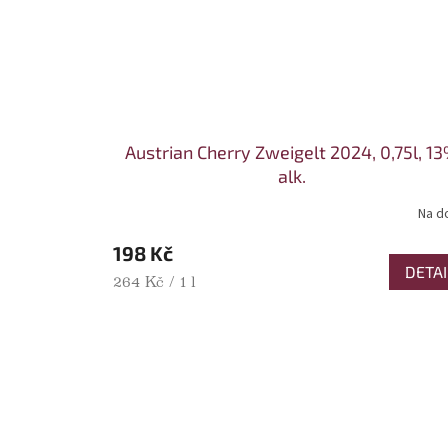
Austrian Cherry Zweigelt 2024, 0,75l, 1
alk.
Na d
198 Kč
DETAI
Měrná cena:
264 Kč / 1 l