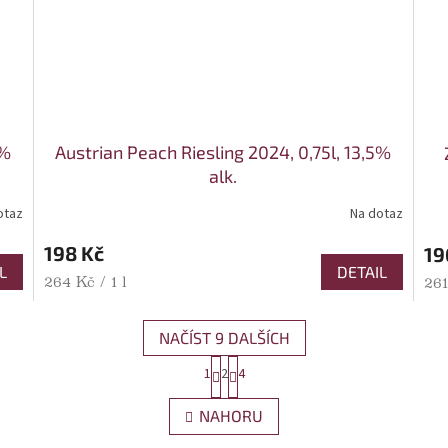
3%
Austrian Peach Riesling 2024, 0,75l, 13,5%
alk.
otaz
Na dotaz
198 Kč
19
L
DETAIL
Měrná cena:
264 Kč / 1 l
Mě
261
NAČÍST 9 DALŠÍCH
Stránkování
1
2
4
Ovládací prvky výpisu
NAHORU