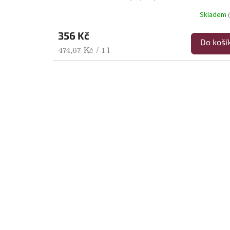
Skladem
356 Kč
Do koší
Měrná cena:
474,67 Kč / 1 l