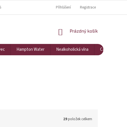
S
KDE NÁS NAJDETE?
KONTAKTY
Přihlášení
Registrace
NÁKUPNÍ KOŠÍK
Prázdný košík
vec
Hampton Water
Nealkoholická vína
Cavarna
29
položek celkem