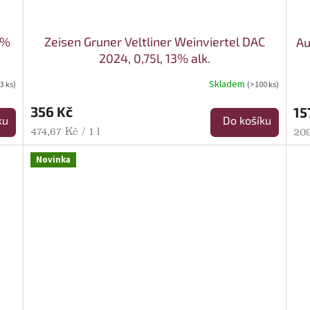
5%
Zeisen Gruner Veltliner Weinviertel DAC
Au
2024, 0,75l, 13% alk.
Skladem
3 ks)
(>100 ks)
356 Kč
15
ku
Do košíku
Měrná cena:
474,67 Kč / 1 l
Mě
209
Novinka