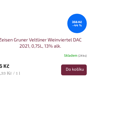
356 Kč
–44 %
Zeisen Gruner Veltliner Weinviertel DAC
2021, 0,75L, 13% alk.
Skladem
(24 ks)
6 Kč
Do košíku
rná cena:
,33 Kč / 1 l