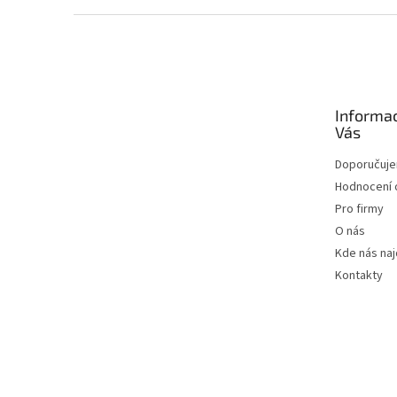
Zápatí
Informa
Vás
Doporučuj
Hodnocení
Pro firmy
O nás
Kde nás na
Kontakty