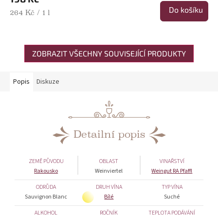
Do košíku
Měrná cena:
264 Kč / 1 l
ZOBRAZIT VŠECHNY SOUVISEJÍCÍ PRODUKTY
Popis
Diskuze
Detailní popis
ZEMĚ PŮVODU
OBLAST
VINAŘSTVÍ
Rakousko
Weinviertel
Weingut RA Pfaffl
ODRŮDA
DRUH VÍNA
TYP VÍNA
Sauvignon Blanc
Bílé
Suché
ALKOHOL
ROČNÍK
TEPLOTA PODÁVÁNÍ