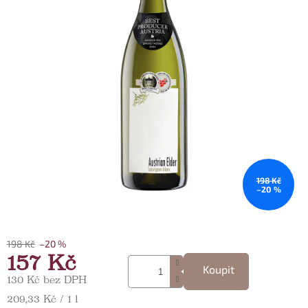
198 Kč
–20 %
198 Kč
–20 %
157 Kč
Koupit
130 Kč bez DPH
Měrná cena:
209,33 Kč / 1 l