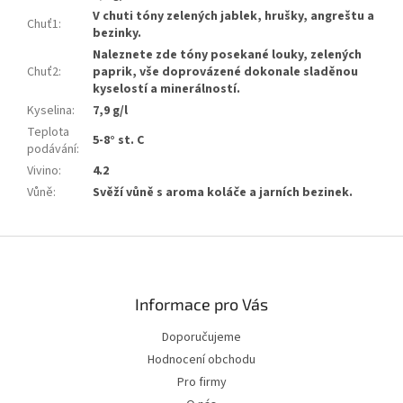
V chuti tóny zelených jablek, hrušky, angreštu a
Chuť1
:
bezinky.
Naleznete zde tóny posekané louky, zelených
Chuť2
:
paprik, vše doprovázené dokonale sladěnou
kyselostí a minerálností.
Kyselina
:
7,9 g/l
Teplota
5-8° st. C
podávání
:
Vivino
:
4.2
Vůně
:
Svěží vůně s aroma koláče a jarních bezinek.
Zápatí
Informace pro Vás
Doporučujeme
Hodnocení obchodu
Pro firmy