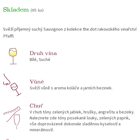
Skladem
(65 ks)
Svěží příjemný suchý Sauvignon z kolekce the.dot rakouského vinařství
Pfaffl.
Druh vína
Bílé, Suché
Vůně
Svěží vůně s aroma koláče a jarních bezinek.
Chuť
V chuti tóny zelených jablek, hrušky, angreštu a bezinky.
Naleznete zde tóny posekané louky, zelených paprik,
vše doprovázené dokonale sladěnou kyselostí a
minerálností.