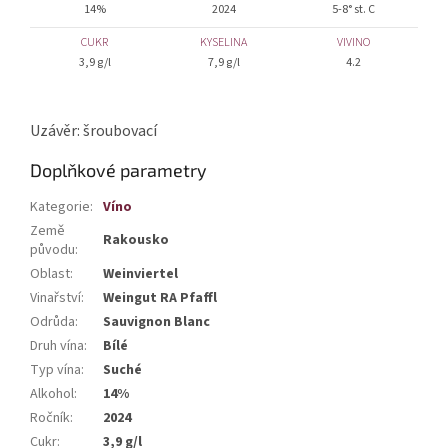
14%
2024
5-8° st. C
CUKR
KYSELINA
VIVINO
3,9 g/l
7,9 g/l
4.2
Uzávěr: šroubovací
Doplňkové parametry
Kategorie
:
Víno
Země
Rakousko
původu
:
Oblast
:
Weinviertel
Vinařství
:
Weingut RA Pfaffl
Odrůda
:
Sauvignon Blanc
Druh vína
:
Bílé
Typ vína
:
Suché
Alkohol
:
14%
Ročník
:
2024
Cukr
:
3,9 g/l