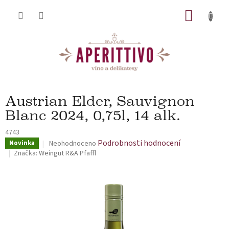
Přejít na obsah
NÁKUP
Austrian Elder, Sauvignon
Blanc 2024, 0,75l, 14 alk.
4743
Průměrné hodnocení produktu je 0,0 z 5 hvězdiček.
Podrobnosti hodnocení
Novinka
Neohodnoceno
Značka:
Weingut R&A Pfaffl