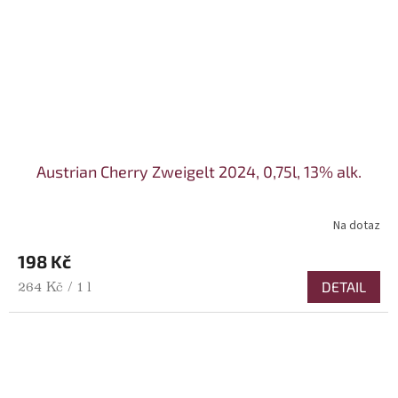
Austrian Cherry Zweigelt 2024, 0,75l, 13% alk.
Na dotaz
198 Kč
Měrná cena:
DETAIL
264 Kč / 1 l