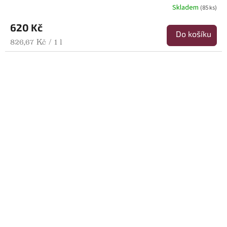
Skladem
(85 ks)
620 Kč
Do košíku
Měrná cena:
826,67 Kč / 1 l