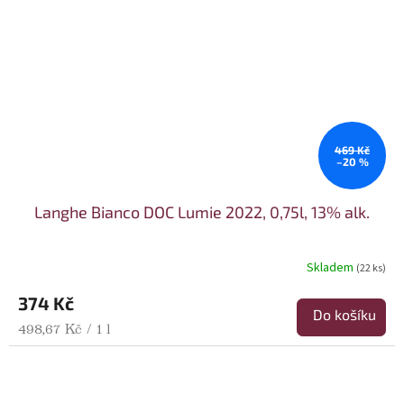
469 Kč
–20 %
Langhe Bianco DOC Lumie 2022, 0,75l, 13% alk.
Skladem
(22 ks)
374 Kč
Do košíku
Měrná cena:
498,67 Kč / 1 l