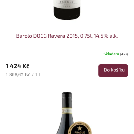
Barolo DOCG Ravera 2015, 0,75l, 14,5% alk.
Skladem
(4 ks)
1 424 Kč
Do košíku
Měrná cena:
1 898,67 Kč / 1 l