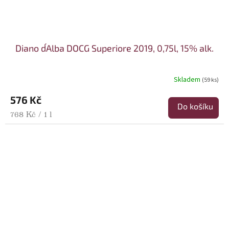
Diano d´Alba DOCG Superiore 2019, 0,75l, 15% alk.
Skladem
(59 ks)
576 Kč
Do košíku
Měrná cena:
768 Kč / 1 l