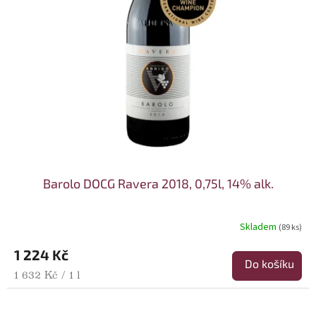
Barolo DOCG Ravera 2018, 0,75l, 14% alk.
Skladem
(89 ks)
1 224 Kč
Do košíku
Měrná cena:
1 632 Kč / 1 l