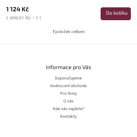
1 124 Kč
Do košíku
Měrná cena:
1 498,67 Kč / 1 l
7
položek celkem
Ovládací prvky výpisu
Zápatí
Informace pro Vás
Doporučujeme
Hodnocení obchodu
Pro firmy
O nás
Kde nás najdete?
Kontakty