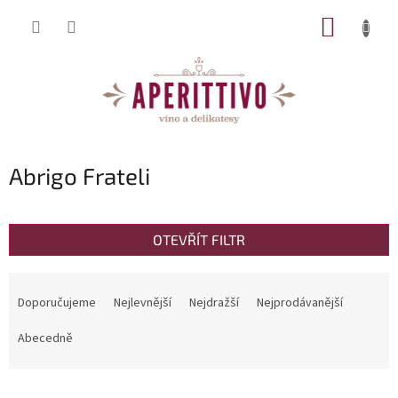
Přejít na obsah
NÁKUP
Abrigo Frateli
OTEVŘÍT FILTR
Řazení produktů
Doporučujeme
Nejlevnější
Nejdražší
Nejprodávanější
Abecedně
Výpis produktů