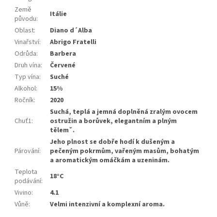
Země
Itálie
původu
:
Oblast
:
Diano d´Alba
Vinařství
:
Abrigo Fratelli
Odrůda
:
Barbera
Druh vína
:
Červené
Typ vína
:
Suché
Alkohol
:
15%
Ročník
:
2020
Suchá, teplá a jemná doplněná zralým ovocem
Chuť1
:
ostružin a borůvek, elegantním a plným
tělemˇ.
Jeho plnost se dobře hodí k dušeným a
Párování
:
pečeným pokrmům, vařeným masům, bohatým
a aromatickým omáčkám a uzeninám.
Teplota
18°C
podávání
:
Vivino
:
4.1
Vůně
:
Velmi intenzivní a komplexní aroma.