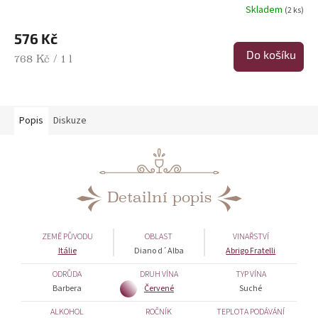
Skladem
(2 ks)
576 Kč
Do košíku
Měrná cena:
768 Kč / 1 l
Popis
Diskuze
Detailní popis
ZEMĚ PŮVODU
OBLAST
VINAŘSTVÍ
Itálie
Diano d´Alba
Abrigo Fratelli
ODRŮDA
DRUH VÍNA
TYP VÍNA
Barbera
Červené
Suché
ALKOHOL
ROČNÍK
TEPLOTA PODÁVÁNÍ