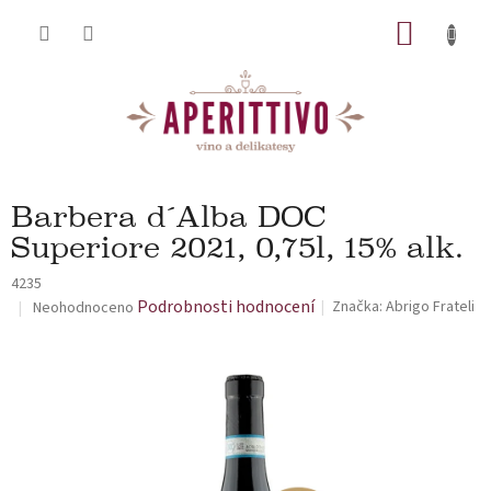
Přejít na obsah
NÁKUP
Barbera d´Alba DOC
Superiore 2021, 0,75l, 15% alk.
4235
Průměrné hodnocení produktu je 0,0 z 5 hvězdiček.
Podrobnosti hodnocení
Značka:
Abrigo Frateli
Neohodnoceno