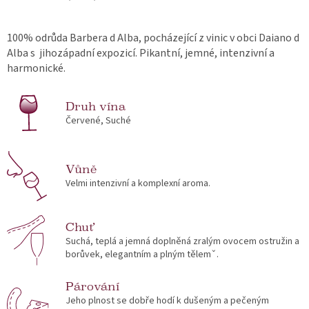
100% odrůda Barbera d Alba, pocházející z vinic v obci Daiano d
Alba s jihozápadní expozicí. Pikantní, jemné, intenzivní a
harmonické.
Druh vína
Červené, Suché
Vůně
Velmi intenzivní a komplexní aroma.
Chuť
Suchá, teplá a jemná doplněná zralým ovocem ostružin a
borůvek, elegantním a plným tělemˇ.
Párování
Jeho plnost se dobře hodí k dušeným a pečeným