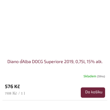
Diano d´Alba DOCG Superiore 2019, 0,75l, 15% alk.
Skladem
(59 ks)
576 Kč
Do košíku
Měrná cena:
768 Kč / 1 l