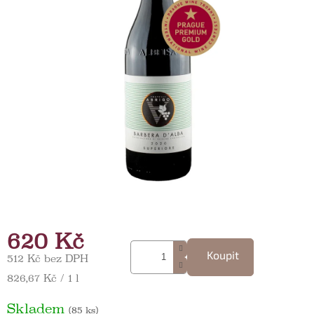
620 Kč
Koupit
512 Kč bez DPH
Měrná cena:
826,67 Kč / 1 l
Skladem
(85 ks)