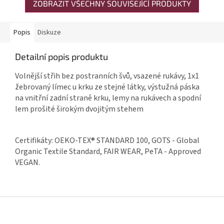
ZOBRAZIT VŠECHNY SOUVISEJÍCÍ PRODUKTY
Popis
Diskuze
Detailní popis produktu
Volnější střih bez postranních švů, vsazené rukávy, 1x1
žebrovaný límec u krku ze stejné látky, výstužná páska
na vnitřní zadní straně krku, lemy na rukávech a spodní
lem prošité širokým dvojitým stehem
Certifikáty: OEKO-TEX® STANDARD 100, GOTS - Global
Organic Textile Standard, FAIR WEAR, PeTA - Approved
VEGAN.
Zápatí