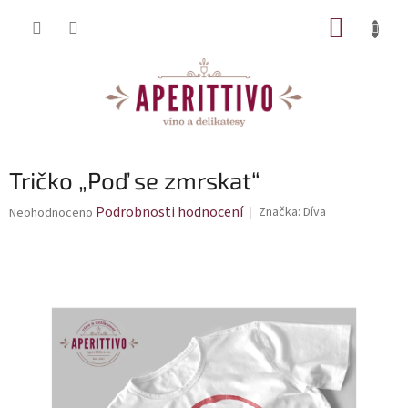
Přejít na obsah
NÁKUP
Tričko „Poď se zmrskat“
Průměrné hodnocení produktu je 0,0 z 5 hvězdiček.
Podrobnosti hodnocení
Značka:
Díva
Neohodnoceno