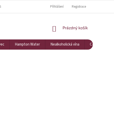
S
KDE NÁS NAJDETE?
KONTAKTY
Přihlášení
Registrace
NÁKUPNÍ KOŠÍK
Prázdný košík
vec
Hampton Water
Nealkoholická vína
Cavarna