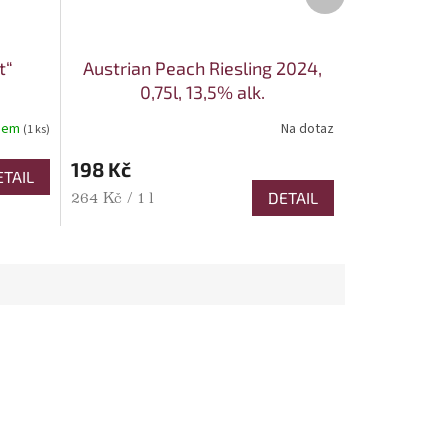
t“
Austrian Peach Riesling 2024,
0,75l, 13,5% alk.
dem
Na dotaz
(1 ks)
198 Kč
ETAIL
Měrná cena:
DETAIL
264 Kč / 1 l