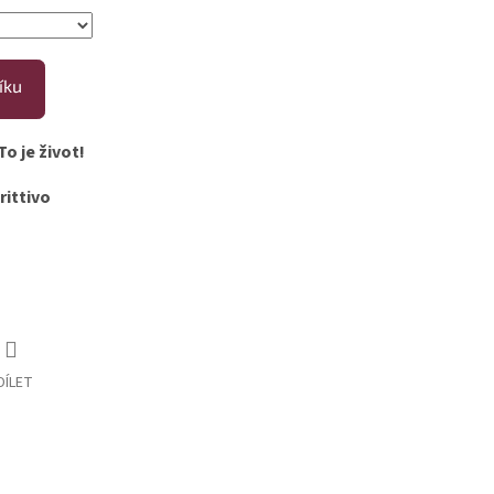
íku
To je život!
rittivo
DÍLET