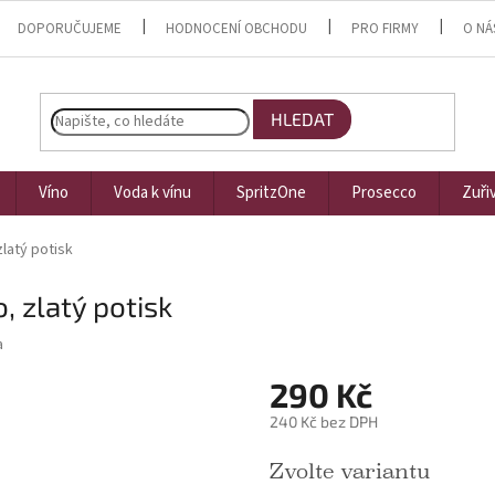
DOPORUČUJEME
HODNOCENÍ OBCHODU
PRO FIRMY
O NÁ
HLEDAT
Víno
Voda k vínu
SpritzOne
Prosecco
Zuři
zlatý potisk
o, zlatý potisk
a
290 Kč
240 Kč bez DPH
Měrná cena:
Zvolte variantu