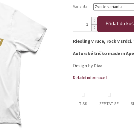
Varianta
Přidat do koš
Riesling v ruce, rock v srdci. 
Autorské tričko made in Ape
Design by Díva
Detailní informace
TISK
ZEPTAT SE
S