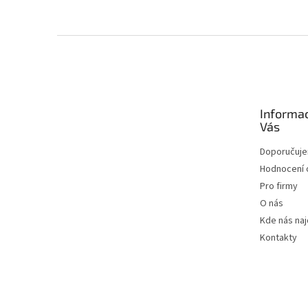
Zápatí
Informa
Vás
Doporučuj
Hodnocení
Pro firmy
O nás
Kde nás na
Kontakty