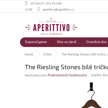
Přejít na obsah
257 533 577
, (Po-Pá 9:00-
17:00)
aperittivo@aperittivo.cz
Doporučujeme
Víno ve slevě
Oceněná vína
Domů
Trička
The Riesling Stones bílé tričko, 
The Riesling Stones bílé tričk
Průměrné hodnocení produktu je 0,0 z 5 hvězdiček.
Podrobnosti hodnocení
Značka:
Dív
Neohodnoceno