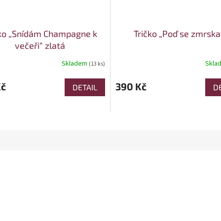
čko „Snídám Champagne k
Tričko „Poď se zmrska
večeři“ zlatá
Skladem
Skla
(13 ks)
Kč
390 Kč
DETAIL
D