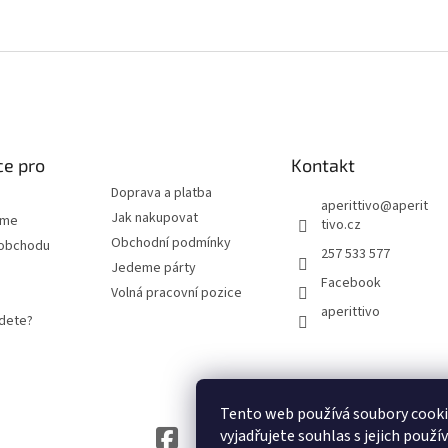
#fff
ce pro
Kontakt
Doprava a platba
aperittivo
@
aperit
Jak nakupovat
eme
tivo.cz
Obchodní podmínky
 obchodu
257 533 577
Jedeme párty
Facebook
Volná pracovní pozice
aperittivo
jdete?
Tento web používá soubory cook
vyjadřujete souhlas s jejich použí