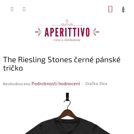
Přejít na obsah
NÁKUP
The Riesling Stones černé pánské
tričko
Průměrné hodnocení produktu je 0,0 z 5 hvězdiček.
Podrobnosti hodnocení
Značka:
Díva
Neohodnoceno