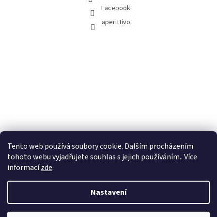
Facebook
aperittivo
Tento web používá soubory cookie. Dalším procházením
tohoto webu vyjadřujete souhlas s jejich používáním.. Více
informací
zde
.
Nastavení
Vytvořil Shoptet