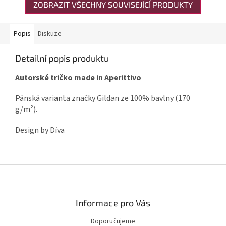
ZOBRAZIT VŠECHNY SOUVISEJÍCÍ PRODUKTY
Popis
Diskuze
Detailní popis produktu
Autorské tričko made in Aperittivo
Pánská varianta značky Gildan ze 100% bavlny (170
g/m²).
Design by Díva
Zápatí
Informace pro Vás
Doporučujeme