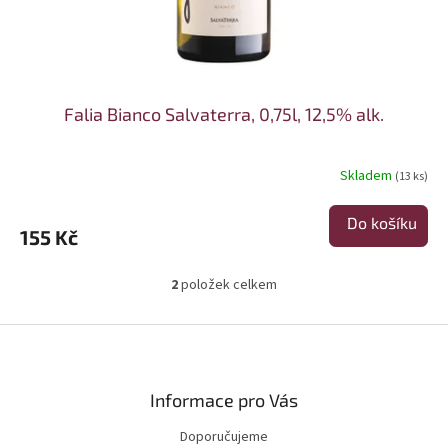
Falia Bianco Salvaterra, 0,75l, 12,5% alk.
Skladem
(13 ks)
Do košíku
155 Kč
2
položek celkem
Ovládací prvky výpisu
Zápatí
Informace pro Vás
Doporučujeme