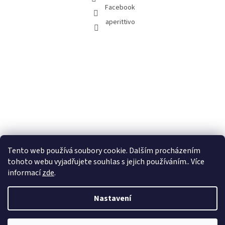
Facebook
aperittivo
Tento web používá soubory cookie. Dalším procházením
tohoto webu vyjadřujete souhlas s jejich používáním.. Více
informací
zde
.
Nastavení
Vytvořil Shoptet