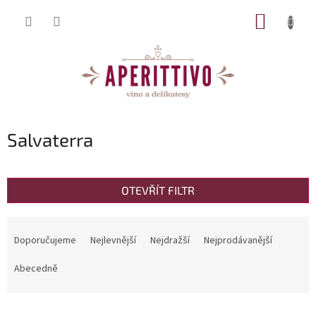
Přejít na obsah
NÁKUP
Salvaterra
OTEVŘÍT FILTR
Řazení produktů
Doporučujeme
Nejlevnější
Nejdražší
Nejprodávanější
Abecedně
Výpis produktů