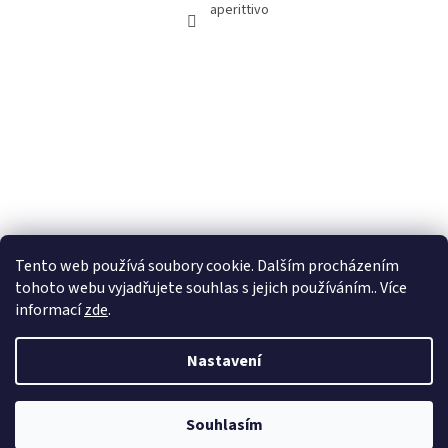
aperittivo
Tento web používá soubory cookie. Dalším procházením
tohoto webu vyjadřujete souhlas s jejich používáním.. Více
informací
zde
.
Nastavení
Vytvořil Shoptet
Souhlasím
Copyright 2026
Aperittivo
. Všechna práva vyhrazena.