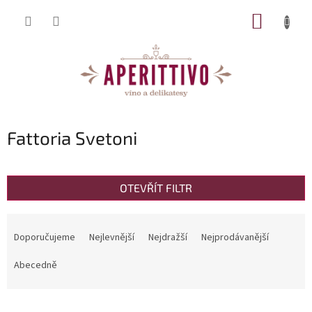
Přejít na obsah
NÁKUP
Fattoria Svetoni
OTEVŘÍT FILTR
Řazení produktů
Doporučujeme
Nejlevnější
Nejdražší
Nejprodávanější
Abecedně
Výpis produktů