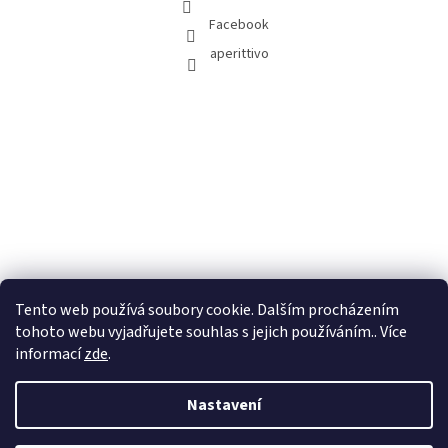
Facebook
aperittivo
Tento web používá soubory cookie. Dalším procházením
tohoto webu vyjadřujete souhlas s jejich používáním.. Více
informací
zde
.
Nastavení
Vytvořil Shoptet