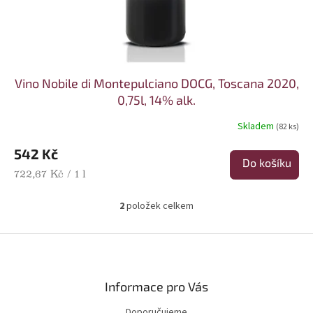
Vino Nobile di Montepulciano DOCG, Toscana 2020,
0,75l, 14% alk.
Skladem
(82 ks)
542 Kč
Do košíku
Měrná cena:
722,67 Kč / 1 l
2
položek celkem
Ovládací prvky výpisu
Zápatí
Informace pro Vás
Doporučujeme