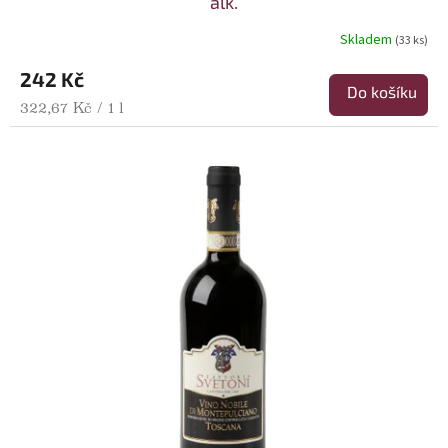
alk.
Skladem
(33 ks)
242 Kč
Do košíku
Měrná cena:
322,67 Kč / 1 l