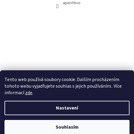
aperittivo
Tento web používá soubory cookie. Dalším procházením
tohoto webu vyjadřujete souhlas s jejich používáním.. Více
informací
zde
.
Nastavení
Vytvořil Shoptet
Souhlasím
Copyright 2026
Aperittivo
. Všechna práva vyhrazena.