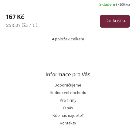
Skladem
(>100 ks)
167 Kč
Do košíku
Měrná cena:
222,67 Kč / 1 l
4
položek celkem
Ovládací prvky výpisu
Zápatí
Informace pro Vás
Doporučujeme
Hodnocení obchodu
Pro firmy
O nás
Kde nás najdete?
Kontakty