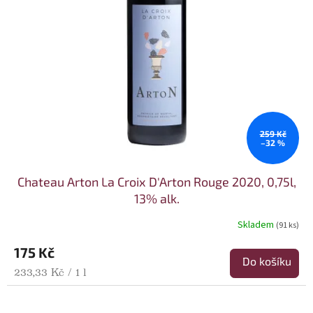
259 Kč
–32 %
Chateau Arton La Croix D'Arton Rouge 2020, 0,75l,
13% alk.
Skladem
(91 ks)
175 Kč
Do košíku
Měrná cena:
233,33 Kč / 1 l