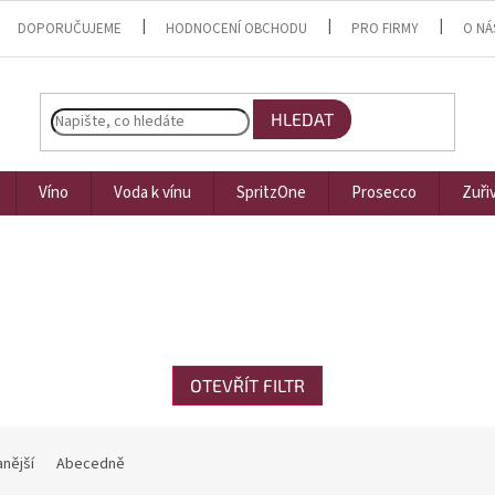
DOPORUČUJEME
HODNOCENÍ OBCHODU
PRO FIRMY
O NÁ
HLEDAT
Víno
Voda k vínu
SpritzOne
Prosecco
Zuři
OTEVŘÍT FILTR
nější
Abecedně