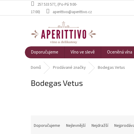
Přejít na obsah
257 533 577
, (Po-Pá 9:00-
17:00)
aperittivo@aperittivo.cz
Doporučujeme
Víno ve slevě
Oceněná vína
Domů
Prodávané značky
Bodegas Vetus
Bodegas Vetus
Řazení produktů
Doporučujeme
Nejlevnější
Nejdražší
Nejprodáva