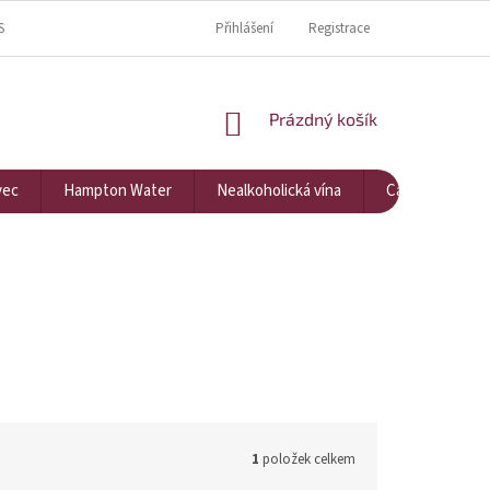
S
KDE NÁS NAJDETE?
KONTAKTY
Přihlášení
Registrace
NÁKUPNÍ KOŠÍK
Prázdný košík
vec
Hampton Water
Nealkoholická vína
Cavarna
1
položek celkem