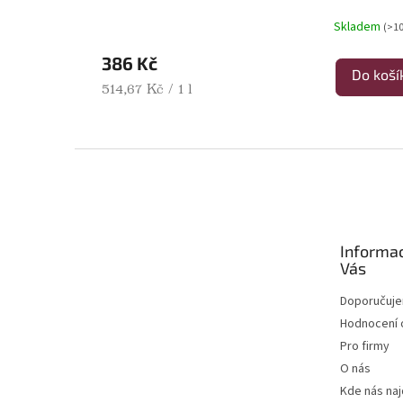
Skladem
(>10
386 Kč
Do koší
Měrná cena:
514,67 Kč / 1 l
Zápatí
Informa
Vás
Doporučuj
Hodnocení
Pro firmy
O nás
Kde nás na