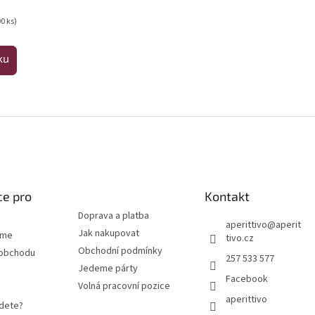
0 ks)
ku
Ovládací prvky výpisu
#fff
ce pro
Kontakt
Doprava a platba
aperittivo
@
aperit
Jak nakupovat
eme
tivo.cz
Obchodní podmínky
 obchodu
257 533 577
Jedeme párty
Facebook
Volná pracovní pozice
aperittivo
jdete?