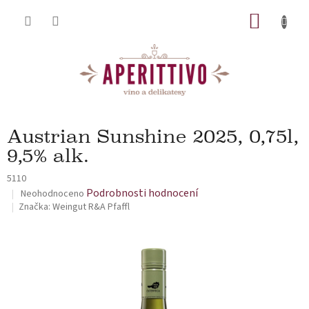
Přejít na obsah
NÁKUP
Austrian Sunshine 2025, 0,75l,
9,5% alk.
5110
Průměrné hodnocení produktu je 0,0 z 5 hvězdiček.
Podrobnosti hodnocení
Neohodnoceno
Značka:
Weingut R&A Pfaffl