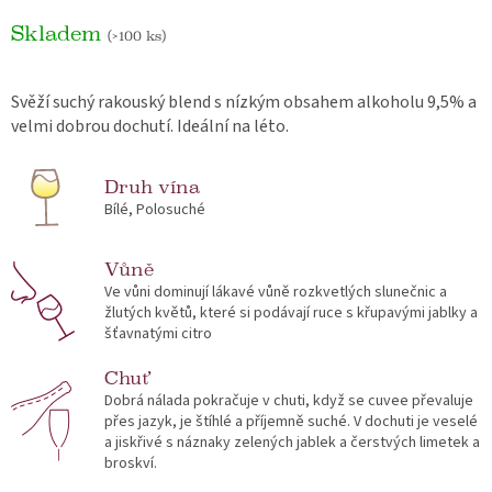
Skladem
(>100 ks)
Svěží suchý rakouský blend s nízkým obsahem alkoholu 9,5% a
velmi dobrou dochutí. Ideální na léto.
Druh vína
Bílé, Polosuché
Vůně
Ve vůni dominují lákavé vůně rozkvetlých slunečnic a
žlutých květů, které si podávají ruce s křupavými jablky a
šťavnatými citro
Chuť
Dobrá nálada pokračuje v chuti, když se cuvee převaluje
přes jazyk, je štíhlé a příjemně suché. V dochuti je veselé
a jiskřivé s náznaky zelených jablek a čerstvých limetek a
broskví.