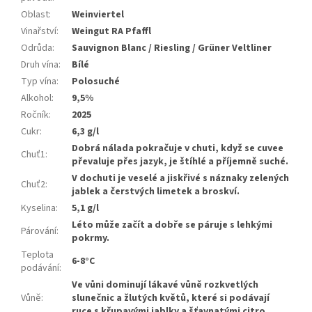
Oblast
:
Weinviertel
Vinařství
:
Weingut RA Pfaffl
Odrůda
:
Sauvignon Blanc / Riesling / Grüner Veltliner
Druh vína
:
Bílé
Typ vína
:
Polosuché
Alkohol
:
9,5%
Ročník
:
2025
Cukr
:
6,3 g/l
Dobrá nálada pokračuje v chuti, když se cuvee
Chuť1
:
převaluje přes jazyk, je štíhlé a příjemně suché.
V dochuti je veselé a jiskřivé s náznaky zelených
Chuť2
:
jablek a čerstvých limetek a broskví.
Kyselina
:
5,1 g/l
Léto může začít a dobře se páruje s lehkými
Párování
:
pokrmy.
Teplota
6-8°C
podávání
:
Ve vůni dominují lákavé vůně rozkvetlých
Vůně
:
slunečnic a žlutých květů, které si podávají
ruce s křupavými jablky a šťavnatými citro