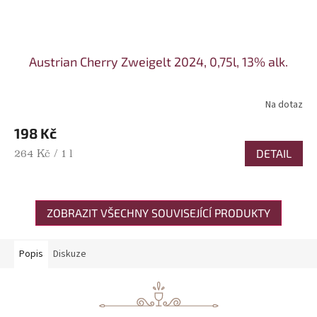
Austrian Cherry Zweigelt 2024, 0,75l, 13% alk.
Na dotaz
198 Kč
Měrná cena:
DETAIL
264 Kč / 1 l
ZOBRAZIT VŠECHNY SOUVISEJÍCÍ PRODUKTY
Popis
Diskuze