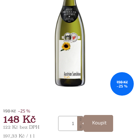
198 Kč
–25 %
198 Kč
–25 %
148 Kč
Koupit
122 Kč bez DPH
Měrná cena:
197,33 Kč / 1 l