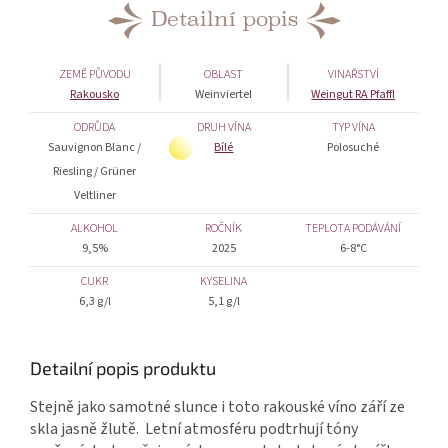
Detailní popis
ZEMĚ PŮVODU
OBLAST
VINAŘSTVÍ
Rakousko
Weinviertel
Weingut RA Pfaffl
ODRŮDA
DRUH VÍNA
TYP VÍNA
Sauvignon Blanc /
Bílé
Polosuché
Riesling / Grüner
Veltliner
ALKOHOL
ROČNÍK
TEPLOTA PODÁVÁNÍ
9,5%
2025
6-8°C
CUKR
KYSELINA
6,3 g/l
5,1 g/l
Detailní popis produktu
Stejně jako samotné slunce i toto rakouské víno září ze
skla jasně žlutě. Letní atmosféru podtrhují tóny