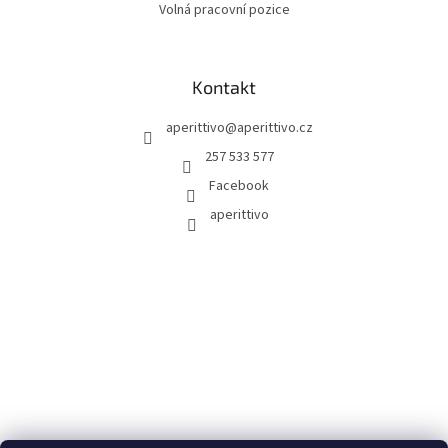
Volná pracovní pozice
Kontakt
aperittivo
@
aperittivo.cz
257 533 577
Facebook
aperittivo