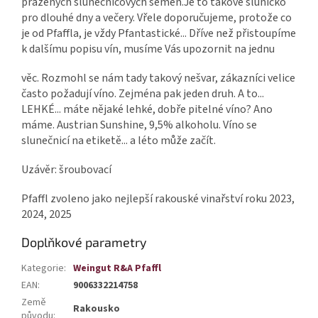
pražených slunečnicových semen.
Je to takové sluníčko
pro dlouhé dny a večery. Vřele doporučujeme, protože co
je od Pfaffla, je vždy Pfantastické... Dříve než přistoupíme
k dalšímu popisu vín, musíme Vás upozornit na jednu
věc. Rozmohl se nám tady takový nešvar, zákazníci velice
často požadují víno. Zejména pak jeden druh. A to...
LEHKÉ... máte nějaké lehké, dobře pitelné víno? Ano
máme. Austrian Sunshine, 9,5% alkoholu. Víno se
slunečnicí na etiketě... a léto může začít
.
Uzávěr: šroubovací
Pfaffl zvoleno jako nejlepší rakouské vinařství roku 2023,
2024, 2025
Doplňkové parametry
Kategorie
:
Weingut R&A Pfaffl
EAN
:
9006332214758
Země
Rakousko
původu
: