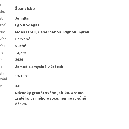
ě
Španělsko
du
:
st
:
Jumilla
ství
:
Ego Bodegas
da
:
Monastrell, Cabernet Sauvignon, Syrah
vína
:
Červené
vína
:
Suché
hol
:
14,5%
ík
:
2020
1
:
Jemné a smyslné v ústech.
ota
12-15°C
vání
:
o
:
3.8
Náznaky granátového jablka. Aroma
:
zralého černého ovoce, jemnost vůně
dřeva.