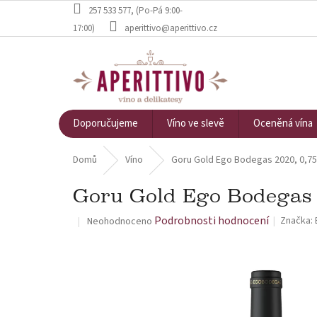
Přejít na obsah
257 533 577
, (Po-Pá 9:00-
17:00)
aperittivo@aperittivo.cz
Doporučujeme
Víno ve slevě
Oceněná vína
Domů
Víno
Goru Gold Ego Bodegas 2020, 0,75L
Goru Gold Ego Bodegas 2
Průměrné hodnocení produktu je 0,0 z 5 hvězdiček.
Podrobnosti hodnocení
Značka:
Neohodnoceno