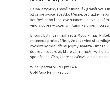
Barva je typicky tmavě rubínová / granátová s i
až černé ovoce (švestky, třešně, ostružiny nebo
kouřové nebo toastové nuance — díky sudovému 
víno, s dobře vyváženými taniny a příjemnou stru
El Goru byl muž mnoha rolí. Moudrý muž. Přítel.
milenec a proto věříme, že toto víno si zamiluj
rovnováhy mezi třemi pojmy: Kvalita - Image - 
dobré víno; takové, které vám umožní vychutnat s
společnost. Víno, které nevyčnívá, ale ani neza
Wine Spectator - 93 pts IWA
Gold Guia Peñin - 90 pts
Zápatí