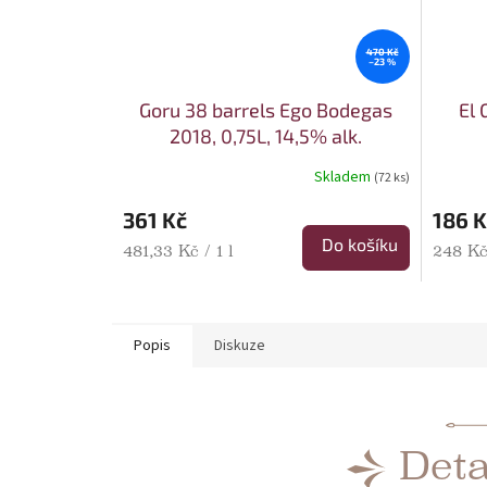
470 Kč
–23 %
Goru 38 barrels Ego Bodegas
El 
2018, 0,75L, 14,5% alk.
Skladem
(72 ks)
361 Kč
186 K
Do košíku
Měrná cena:
Měrná 
481,33 Kč / 1 l
248 Kč 
Popis
Diskuze
Deta