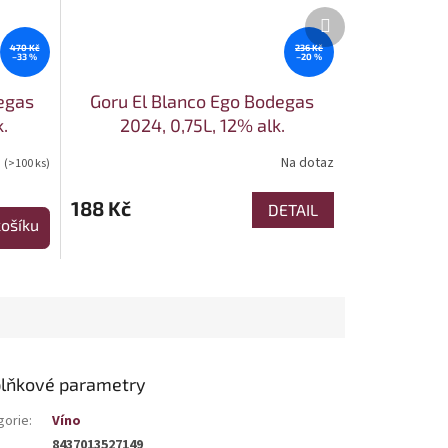
Další produkt
470 Kč
236 Kč
–33 %
–20 %
egas
Goru El Blanco Ego Bodegas
.
2024, 0,75L, 12% alk.
m
Na dotaz
(>100 ks)
188 Kč
DETAIL
ošíku
lňkové parametry
gorie
:
Víno
8437013527149