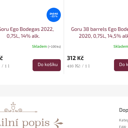
243 Kč
–23 %
Goru Ego Bodegas 2022,
Goru 38 barrels Ego Bod
0,75L, 14% alk.
2020, 0,75L, 14,5% alk
Skladem
Sklade
(>100 ks)
č
312 Kč
Do košíku
Do k
cena:
Měrná cena:
/ 1 l
416 Kč / 1 l
Dop
ilní popis
Kate
EAN
: