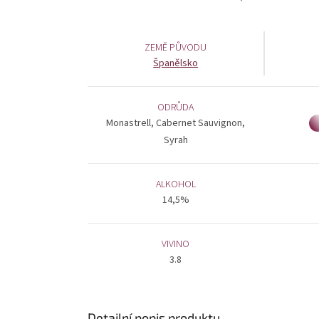
ZEMĚ PŮVODU
Španělsko
ODRŮDA
Monastrell, Cabernet Sauvignon,
Syrah
ALKOHOL
14,5%
VIVINO
3.8
Detailní popis produktu