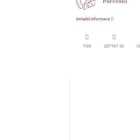
Párování
Detailní informace
TISK
ZEPTAT SE
S