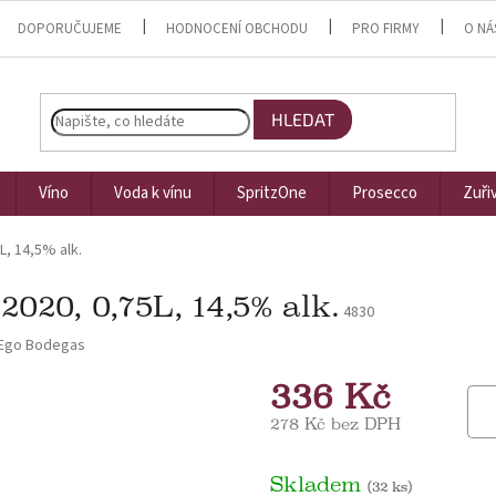
DOPORUČUJEME
HODNOCENÍ OBCHODU
PRO FIRMY
O NÁ
HLEDAT
Víno
Voda k vínu
SpritzOne
Prosecco
Zuři
, 14,5% alk.
020, 0,75L, 14,5% alk.
4830
Ego Bodegas
336 Kč
278 Kč bez DPH
Měrná cena:
Skladem
(32 ks)