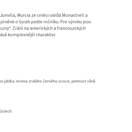
 Jumilla, Murcia ze směsi odrůd Monastrell a
lněné o Syrah podle ročníku. Pro výrobu jsou
rozny“. Zrání na amerických a francouzských
dává komplexnější charakter.
o jablka. Aroma zralého černého ovoce, jemnost vůně
ústech.