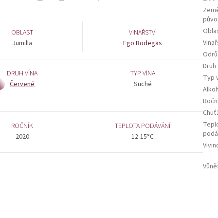
Zem
půvo
Obla
OBLAST
VINAŘSTVÍ
Vinař
Jumilla
Ego Bodegas
Odrů
Druh 
DRUH VÍNA
TYP VÍNA
Typ 
Červené
Suché
Alko
Ročn
Chuť
Tepl
ROČNÍK
TEPLOTA PODÁVÁNÍ
podá
2020
12-15°C
Vivin
Vůně