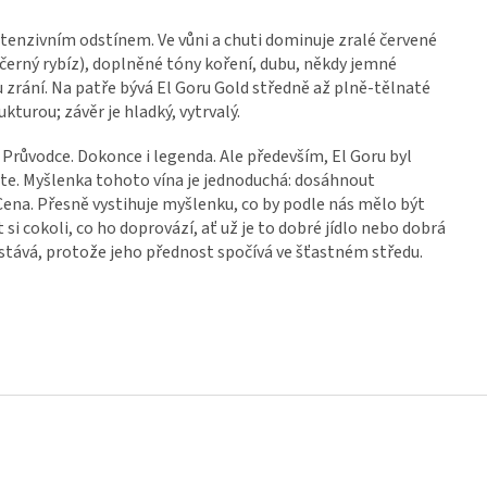
ntenzivním odstínem. Ve vůni a chuti dominuje zralé červené
 černý rybíz), doplněné tóny koření, dubu, někdy jemné
zrání. Na patře bývá El Goru Gold středně až plně-tělnaté
kturou; závěr je hladký, vytrvalý.
 Průvodce. Dokonce i legenda. Ale především, El Goru byl
ete. Myšlenka tohoto vína je jednoduchá: dosáhnout
Cena. Přesně vystihuje myšlenku, co by podle nás mělo být
i cokoli, co ho doprovází, ať už je to dobré jídlo nebo dobrá
ostává, protože jeho přednost spočívá ve šťastném středu.