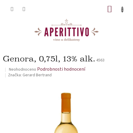
Přejít na obsah
NÁKUP
Genora, 0,75l, 13% alk.
4563
Průměrné hodnocení produktu je 0,0 z 5 hvězdiček.
Podrobnosti hodnocení
Neohodnoceno
Značka:
Gerard Bertrand