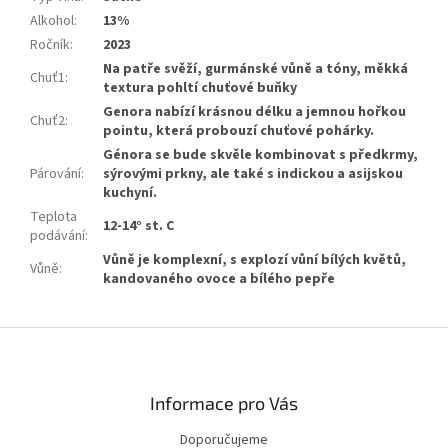
Alkohol
:
13%
Ročník
:
2023
Na patře svěží, gurmánské vůně a tóny, měkká
Chuť1
:
textura pohltí chuťové buňky
Genora nabízí krásnou délku a jemnou hořkou
Chuť2
:
pointu, která probouzí chuťové pohárky.
Génora se bude skvěle kombinovat s předkrmy,
Párování
:
sýrovými prkny, ale také s indickou a asijskou
kuchyní.
Teplota
12-14° st. C
podávání
:
Vůně je komplexní, s explozí vůní bílých květů,
Vůně
:
kandovaného ovoce a bílého pepře
Zápatí
Informace pro Vás
Doporučujeme