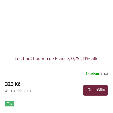
Le ChouChou Vin de France, 0,75l, 11% alk.
Skladem
(27 ks)
323 Kč
Do košíku
Měrná cena:
430,67 Kč / 1 l
Tip