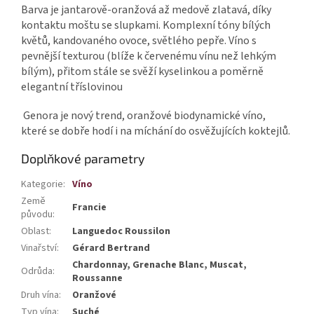
Barva je jantarově-oranžová až medově zlatavá, díky
kontaktu moštu se slupkami. Komplexní tóny bílých
květů, kandovaného ovoce, světlého pepře. Víno s
pevnější texturou (blíže k červenému vínu než lehkým
bílým), přitom stále se svěží kyselinkou a poměrně
elegantní tříslovinou
Genora je nový trend, oranžové biodynamické víno,
které se dobře hodí i na míchání do osvěžujících koktejlů.
Doplňkové parametry
Kategorie
:
Víno
Země
Francie
původu
:
Oblast
:
Languedoc Roussilon
Vinařství
:
Gérard Bertrand
Chardonnay, Grenache Blanc, Muscat,
Odrůda
:
Roussanne
Druh vína
:
Oranžové
Typ vína
:
Suché