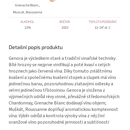
Grenache Blanc,
Muscat, Roussanne
ALKOHOL
ROČNÍK
TEPLOTA PODÁVÁNÍ
13%
2023
12-14° st. C
Detailní popis produktu
Genora je výsledkem staré a tradiční vinařské techniky .
Bílé hrozny se nejprve vinifikují a poté kvasí v celých
hroznech jako červená vína. Díky tomuto zvláštnímu
kvašení a společnému kvašení stopek a slupek má víno
jedinečnou barvu, pozoruhodnou zlatavými odlesky a
velmi jedinečnou tříslovinou. Genora je složena z
výjimečných odrůd révy vinné, převážně středomořských:
Chardonnay, Grenache Blanc dodávají vínu objem;
Muškát, Roussanne doplňují aromatickou komplexnost
vína. Výběr odrůd a kontrola výroby vína z něj činí
oranžové víno pozoruhodné jemnosti a subtilnosti