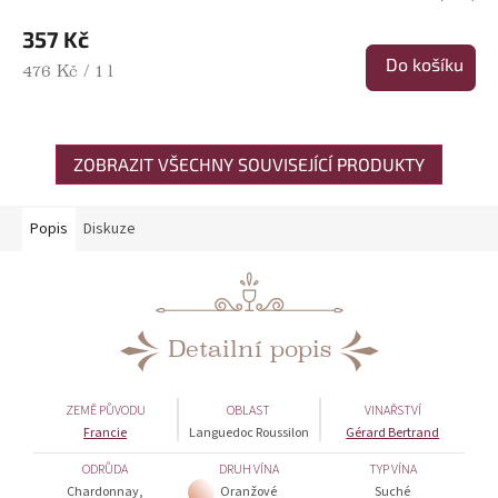
357 Kč
Do košíku
Měrná cena:
476 Kč / 1 l
ZOBRAZIT VŠECHNY SOUVISEJÍCÍ PRODUKTY
Popis
Diskuze
Detailní popis
ZEMĚ PŮVODU
OBLAST
VINAŘSTVÍ
Francie
Languedoc Roussilon
Gérard Bertrand
ODRŮDA
DRUH VÍNA
TYP VÍNA
Chardonnay,
Oranžové
Suché