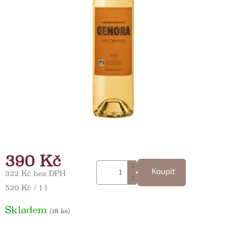
390 Kč
Koupit
322 Kč bez DPH
Měrná cena:
520 Kč / 1 l
Skladem
(18 ks)