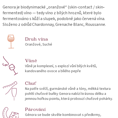
Genora je biodynimacké „oranžové“ (skin-contact / skin
-
fermented) víno — tedy víno z bílých hroznů, které bylo
fermentováno s kůží a slupek, podobně jako červená vína.
Složeno z odrůd Chardonnay, Grenache Blanc, Roussanne.
Druh vína
Oranžové, Suché
Vůně
Vůně je komplexní, s explozí vůní bílých květů,
kandovaného ovoce a bílého pepře
Chuť
Na patře svěží, gurmánské vůně a tóny, měkká textura
pohltí chuťové buňky Genora nabízí krásnou délku a
jemnou hořkou pointu, která probouzí chuťové pohárky.
Párování
Génora se bude skvěle kombinovat s předkrmy,