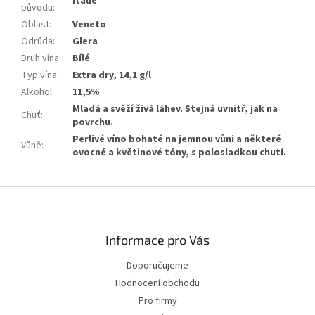
Itálie
původu
:
Oblast
:
Veneto
Odrůda
:
Glera
Druh vína
:
Bílé
Typ vína
:
Extra dry, 14,1 g/l
Alkohol
:
11,5%
Mladá a svěží živá láhev. Stejná uvnitř, jak na
Chuť
:
povrchu.
Perlivé víno bohaté na jemnou vůni a některé
Vůně
:
ovocné a květinové tóny, s polosladkou chutí.
Zápatí
Informace pro Vás
Doporučujeme
Hodnocení obchodu
Pro firmy