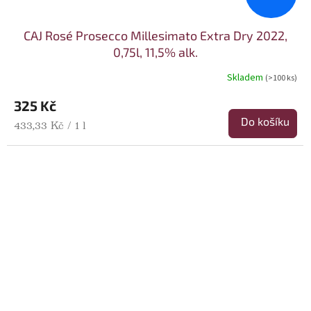
CAJ Rosé Prosecco Millesimato Extra Dry 2022,
0,75l, 11,5% alk.
Skladem
(>100 ks)
325 Kč
Do košíku
Měrná cena:
433,33 Kč / 1 l