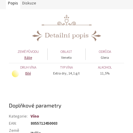
Popis
Diskuze
Detailní popis
ZEMĚ PŮVODU
OBLAST
ODRŮDA
Itálie
Veneto
Glera
DRUH VÍNA
TYP VÍNA
ALKOHOL
Bílé
Extra dry, 14,1 g/l
11,5%
Doplňkové parametry
Kategorie
:
Víno
EAN
:
8055712450003
Země