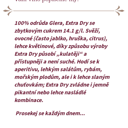
100% odrůda Glera, Extra Dry se
zbytkovým cukrem 14.1 g/l. Svěží,
ovocné (často jablko, hruška, citrus),
lehce květinové, díky způsobu výroby
Extra Dry působí „kulatěji“ a
přístupněji a není suché. Hodí se k
aperitivu, lehkým salátům, rybám,
mořským plodům, ale i k lehce slaným
chuťovkám; Extra Dry zvládne i jemně
pikantní nebo lehce nasládlé
kombinace.
Prosekej se každým dnem...