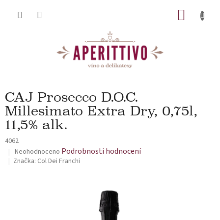
Přejít na obsah
NÁKUP
CAJ Prosecco D.O.C.
Millesimato Extra Dry, 0,75l,
11,5% alk.
4062
Průměrné hodnocení produktu je 0,0 z 5 hvězdiček.
Podrobnosti hodnocení
Neohodnoceno
Značka:
Col Dei Franchi