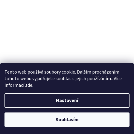
Tento web používá soubory cookie. Dalším procházením
tohoto webu vyjadřujete souhlas s jejich používáním.. Více
informací
zde
.
Nastavení
Vytvořil Shoptet
Souhlasím
Copyright 2026
Aperittivo
. Všechna práva vyhrazena.