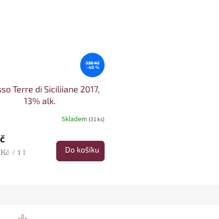
330 Kč
–40 %
sso Terre di Siciliiane 2017,
13% alk.
Skladem
(31 ks)
č
Do košíku
cena:
Kč / 1 l