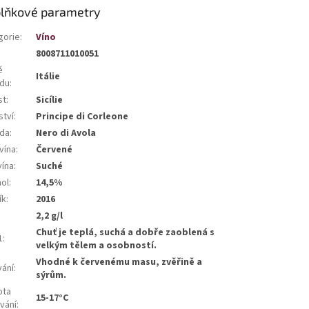
lňkové parametry
gorie
:
Víno
8008711010051
ě
Itálie
du
:
st
:
Sicílie
ství
:
Principe di Corleone
da
:
Nero di Avola
vína
:
Červené
vína
:
Suché
hol
:
14,5%
ík
:
2016
2,2 g/l
Chuť je teplá, suchá a dobře zaoblená s
1
:
velkým tělem a osobností.
Vhodné k červenému masu, zvěřině a
vání
:
sýrům.
ota
15-17°C
vání
: