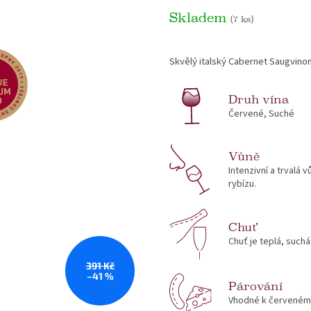
Skladem
(7 ks)
Skvělý italský Cabernet Saugvinon 
Druh vína
Červené, Suché
Vůně
Intenzivní a trvalá 
rybízu.
Chuť
Chuť je teplá, such
391 Kč
–41 %
Párování
Vhodné k červenému