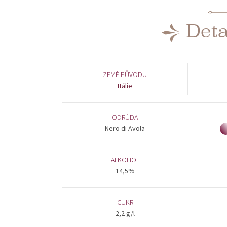
Deta
ZEMĚ PŮVODU
Itálie
ODRŮDA
Nero di Avola
ALKOHOL
14,5%
CUKR
2,2 g/l