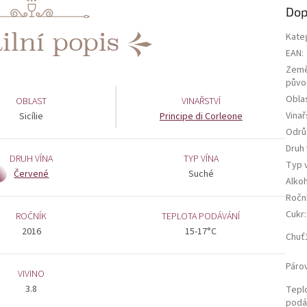
Dop
ilní popis
Kate
EAN
:
Zem
půvo
Obla
OBLAST
VINAŘSTVÍ
Vinař
Sicílie
Principe di Corleone
Odrů
Druh 
DRUH VÍNA
TYP VÍNA
Typ 
Červené
Suché
Alko
Ročn
Cukr
:
ROČNÍK
TEPLOTA PODÁVÁNÍ
2016
15-17°C
Chuť
Páro
VIVINO
3.8
Tepl
podá