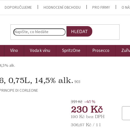
DOPORUČUJEME
HODNOCENÍ OBCHODU
PRO FIRMY
O NÁ
HLEDAT
Víno
Voda k vínu
SpritzOne
Prosecco
Zuři
4,5% alk.
 0,75L, 14,5% alk.
903
PRINCIPE DI CORLEONE
391 Kč
–41 %
230 Kč
190 Kč bez DPH
Měrná cena:
306,67 Kč / 1 l