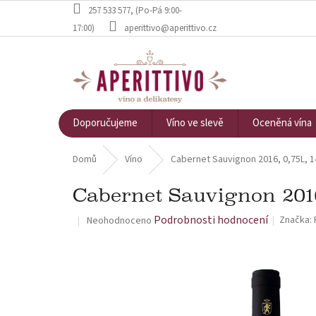
Přejít na obsah
257 533 577
, (Po-Pá 9:00-
17:00)
aperittivo@aperittivo.cz
Doporučujeme
Víno ve slevě
Oceněná vína
Domů
Víno
Cabernet Sauvignon 2016, 0,75L, 1
Cabernet Sauvignon 2016,
Průměrné hodnocení produktu je 0,0 z 5 hvězdiček.
Podrobnosti hodnocení
Značka:
Neohodnoceno