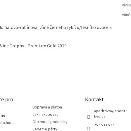
Vivin
Vůně
do fialovo-rubínova, vůně černého rybízu/lesního ovoce a
Wine Trophy - Premium Gold 2019
#fff
ce pro
Kontakt
Doprava a platba
aperittivo
@
aperit
Jak nakupovat
eme
tivo.cz
Obchodní podmínky
 obchodu
257 533 577
Jedeme párty