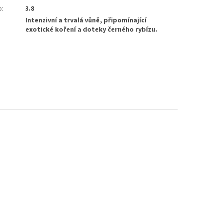
o
:
3.8
Intenzivní a trvalá vůně, připomínající
:
exotické koření a doteky černého rybízu.