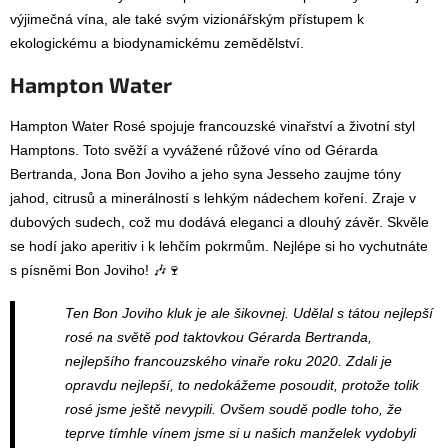
výjimečná vína, ale také svým vizionářským přístupem k
ekologickému a biodynamickému zemědělství.
Hampton Water
Hampton Water Rosé spojuje francouzské vinařství a životní styl
Hamptons. Toto svěží a vyvážené růžové víno od Gérarda
Bertranda, Jona Bon Joviho a jeho syna Jesseho zaujme tóny
jahod, citrusů a minerálností s lehkým nádechem koření. Zraje v
dubových sudech, což mu dodává eleganci a dlouhý závěr. Skvěle
se hodí jako aperitiv i k lehčím pokrmům. Nejlépe si ho vychutnáte
s písněmi Bon Joviho! 🎶🍷
Ten Bon Joviho kluk je ale šikovnej. Udělal s tátou nejlepší
rosé na světě pod taktovkou Gérarda Bertranda,
nejlepšího francouzského vinaře roku 2020. Zdali je
opravdu nejlepší, to nedokážeme posoudit, protože tolik
rosé jsme ještě nevypili. Ovšem soudě podle toho, že
teprve tímhle vínem jsme si u našich manželek vydobyli