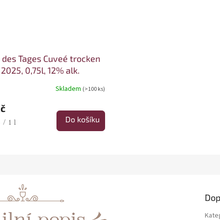
 des Tages Cuveé trocken
2025, 0,75l, 12% alk.
Skladem
(>100 ks)
Kč
Do košíku
cena:
/ 1 l
Dop
ilní popis
Kate