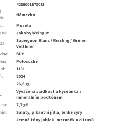
4280001673083
ě
Německo
du
:
st
:
Mosela
ství
:
Jakoby Weingut
Sauvignon Blanc / Riesling / Grüner
da
:
Veltliner
vína
:
Bílé
vína
:
Polosuché
hol
:
11%
ík
:
2024
26,6 g/l
Vyvážená sladkost a kyselinka s
1
:
minerálním podtónem
lina
:
7,7 g/l
vání
:
Saláty, pikantní jídla, lehké sýry
:
Jemné tóny jablek, meruněk a citrusů