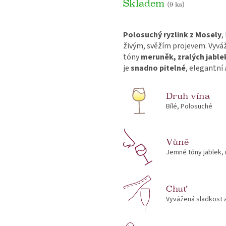
Skladem
(9 ks)
Polosuchý ryzlink z Mosely
,
živým, svěžím projevem. Vyvá
tóny
meruněk, zralých jablek
je
snadno pitelné
, elegantní 
Druh vína
Bílé, Polosuché
Vůně
Jemné tóny jablek, 
Chuť
Vyvážená sladkost 