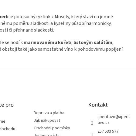
herb
je polosuchý ryzlink z Mosely, který staví na jemné
ženému poměru sladkosti a kyseliny působí harmonicky,
sti či přehnané sladkosti.
le se hodí k
marinovanému kuřeti
,
listovým salátům
,
ě obstojí také jako samostatné víno k pohodovému popíjení.
#fff
ce pro
Kontakt
Doprava a platba
aperittivo
@
aperit
Jak nakupovat
eme
tivo.cz
Obchodní podmínky
 obchodu
257 533 577
Jedeme párty