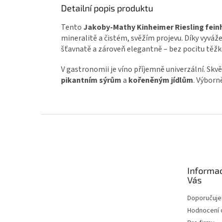
Detailní popis produktu
Tento
Jakoby-Mathy Kinheimer Riesling fein
mineralitě a čistém, svěžím projevu. Díky vyvá
šťavnatě a zároveň elegantně – bez pocitu těžko
V gastronomii je víno příjemně univerzální. Skvě
pikantním sýrům
a
kořeněným jídlům
. Výborn
Zápatí
Informa
Vás
Doporučuj
Hodnocení