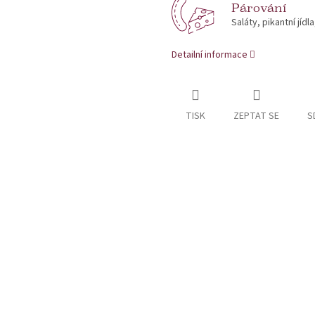
Párování
Saláty, pikantní jídl
Detailní informace
TISK
ZEPTAT SE
S