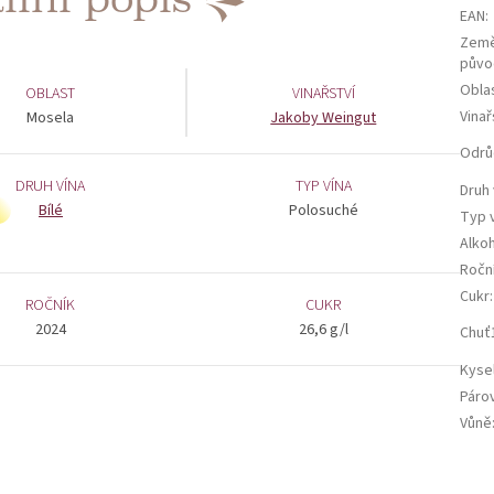
EAN
:
Zem
půvo
Obla
OBLAST
VINAŘSTVÍ
Vinař
Mosela
Jakoby Weingut
Odrů
DRUH VÍNA
TYP VÍNA
Druh 
Bílé
Polosuché
Typ 
Alko
Ročn
Cukr
:
ROČNÍK
CUKR
2024
26,6 g/l
Chuť
Kyse
Páro
Vůně