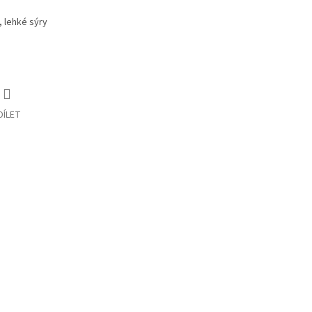
a, lehké sýry
DÍLET