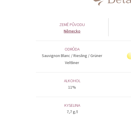
ZEMĚ PŮVODU
Německo
ODRŮDA
Sauvignon Blanc / Riesling / Grüner
Veltliner
ALKOHOL
11%
KYSELINA
7,7 g/l