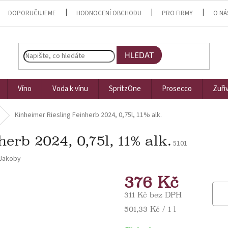
DOPORUČUJEME
HODNOCENÍ OBCHODU
PRO FIRMY
O NÁ
HLEDAT
Víno
Voda k vínu
SpritzOne
Prosecco
Zuři
Kinheimer Riesling Feinherb 2024, 0,75l, 11% alk.
erb 2024, 0,75l, 11% alk.
5101
Jakoby
376 Kč
311 Kč bez DPH
Měrná cena:
501,33 Kč / 1 l