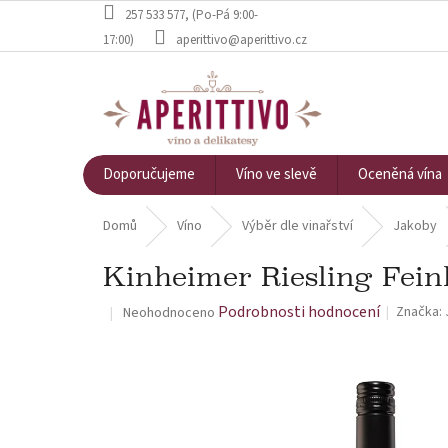
Přejít na obsah
257 533 577
, (Po-Pá 9:00-
17:00)
aperittivo@aperittivo.cz
Doporučujeme
Víno ve slevě
Oceněná vína
Domů
Víno
Výběr dle vinařství
Jakoby
Kinheimer Riesling Feinh
Průměrné hodnocení produktu je 0,0 z 5 hvězdiček.
Podrobnosti hodnocení
Značka:
Neohodnoceno