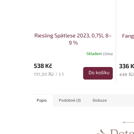
Riesling Spätlese 2023, 0,75l, 8–
Fang
9 %
Skladem
(15 ks)
538 Kč
336 
Do košíku
Měrná cena:
717,33 Kč / 1 l
Měrná 
448 Kč 
Popis
Podobné (3)
Diskuze
Deta