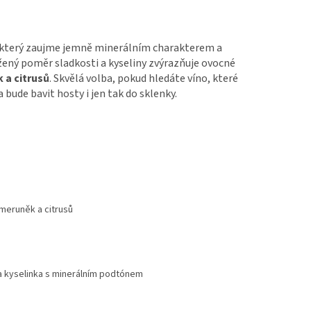
 který zaujme jemně minerálním charakterem a
žený poměr sladkosti a kyseliny zvýrazňuje ovocné
 a citrusů
. Skvělá volba, pokud hledáte víno, které
a bude bavit hosty i jen tak do sklenky.
meruněk a citrusů
a kyselinka s minerálním podtónem