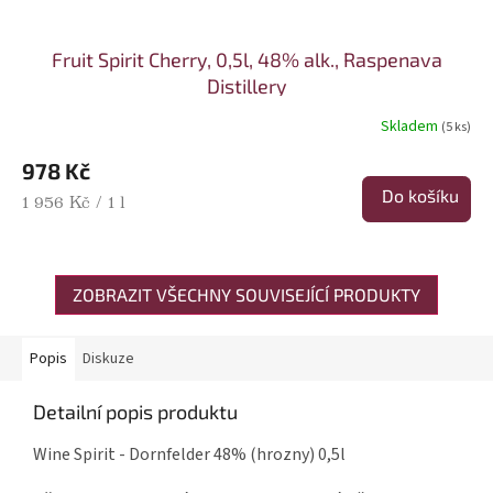
Fruit Spirit Cherry, 0,5l, 48% alk., Raspenava
Distillery
Skladem
(5 ks)
978 Kč
Do košíku
Měrná cena:
1 956 Kč / 1 l
ZOBRAZIT VŠECHNY SOUVISEJÍCÍ PRODUKTY
Popis
Diskuze
Detailní popis produktu
Wine Spirit - Dornfelder 48% (hrozny) 0,5l