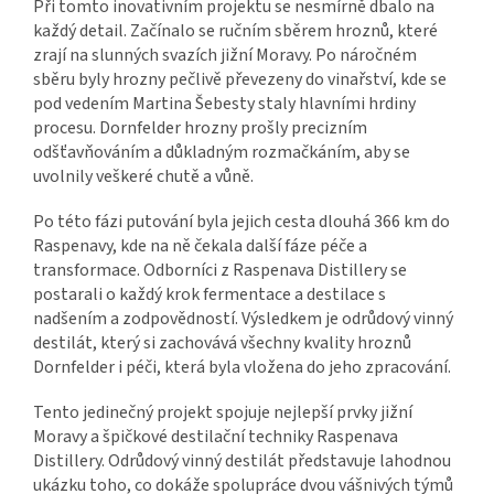
Při tomto inovativním projektu se nesmírně dbalo na
každý detail. Začínalo se ručním sběrem hroznů, které
zrají na slunných svazích jižní Moravy. Po náročném
sběru byly hrozny pečlivě převezeny do vinařství, kde se
pod vedením Martina Šebesty staly hlavními hrdiny
procesu. Dornfelder hrozny prošly precizním
odšťavňováním a důkladným rozmačkáním, aby se
uvolnily veškeré chutě a vůně.
Po této fázi putování byla jejich cesta dlouhá 366 km do
Raspenavy, kde na ně čekala další fáze péče a
transformace. Odborníci z Raspenava Distillery se
postarali o každý krok fermentace a destilace s
nadšením a zodpovědností. Výsledkem je odrůdový vinný
destilát, který si zachovává všechny kvality hroznů
Dornfelder i péči, která byla vložena do jeho zpracování.
Tento jedinečný projekt spojuje nejlepší prvky jižní
Moravy a špičkové destilační techniky Raspenava
Distillery. Odrůdový vinný destilát představuje lahodnou
ukázku toho, co dokáže spolupráce dvou vášnivých týmů