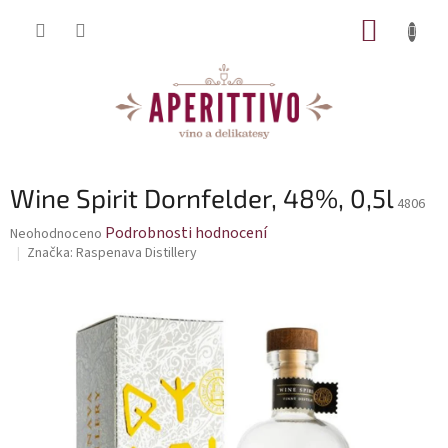
Přejít na obsah
NÁKUP
Wine Spirit Dornfelder, 48%, 0,5l
4806
Průměrné hodnocení produktu je 0,0 z 5 hvězdiček.
Podrobnosti hodnocení
Neohodnoceno
Značka:
Raspenava Distillery