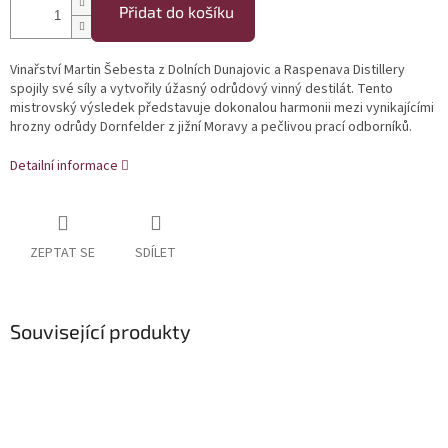
Přidat do košíku
Vinařství Martin Šebesta z Dolních Dunajovic a Raspenava Distillery
spojily své síly a vytvořily úžasný odrůdový vinný destilát. Tento
mistrovský výsledek představuje dokonalou harmonii mezi vynikajícími
hrozny odrůdy Dornfelder z jižní Moravy a pečlivou prací odborníků.
Detailní informace
ZEPTAT SE
SDÍLET
Související produkty