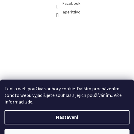
Facebook
aperittivo
Tento web používá soubory cookie. Dalším procházením
tohoto webu vyjadřujete souhlas s jejich používáním.. Více
informací
zde
.
Nastavení
Vytvořil Shoptet