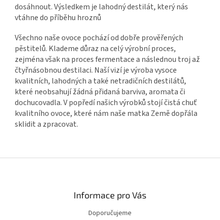
dosáhnout. Výsledkem je lahodný destilát, který nás
vtáhne do příběhu hroznů
Všechno naše ovoce pochází od dobře prověřených
pěstitelů. Klademe důraz na celý výrobní proces,
zejména však na proces fermentace a následnou troj až
čtyřnásobnou destilaci. Naší vizí je výroba vysoce
kvalitních, lahodných a také netradičních destilátů,
které neobsahují žádná přidaná barviva, aromata či
dochucovadla. V popředí našich výrobků stojí čistá chuť
kvalitního ovoce, které nám naše matka Země dopřála
sklidit a zpracovat.
Zápatí
Informace pro Vás
Doporučujeme