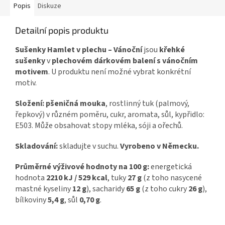
Popis
Diskuze
Detailní popis produktu
Sušenky Hamlet v plechu – Vánoční
jsou
křehké
sušenky
v
plechovém dárkovém balení s vánočním
motivem
. U produktu není možné vybrat konkrétní
motiv.
Složení:
pšeničná mouka
, rostlinný tuk (palmový,
řepkový) v různém poměru, cukr, aromata, sůl, kypřidlo:
E503. Může obsahovat stopy mléka, sóji a ořechů.
Skladování:
skladujte v suchu.
Vyrobeno v Německu.
Průměrné výživové hodnoty na 100 g:
energetická
hodnota
2210 kJ / 529 kcal
, tuky
27 g
(z toho nasycené
mastné kyseliny
12 g
), sacharidy
65 g
(z toho cukry
26 g
),
bílkoviny
5,4 g
, sůl
0,70 g
.