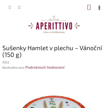
Přejít na obsah
NÁKUP
Sušenky Hamlet v plechu – Vánoční
(150 g)
5022
Průměrné hodnocení produktu je 0,0 z 5 hvězdiček.
Podrobnosti hodnocení
Neohodnoceno