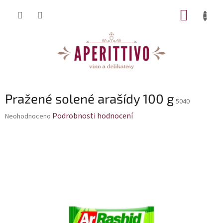
Přejít na obsah
NÁKUP
Pražené solené arašídy 100 g
5040
Průměrné hodnocení produktu je 0,0 z 5 hvězdiček.
Podrobnosti hodnocení
Neohodnoceno