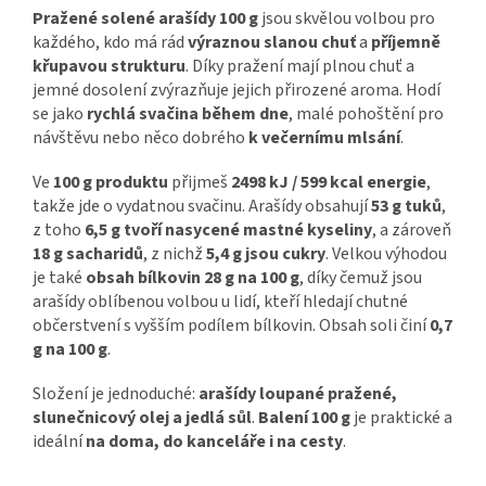
Pražené solené arašídy 100 g
jsou skvělou volbou pro
každého, kdo má rád
výraznou slanou chuť
a
příjemně
křupavou strukturu
. Díky pražení mají plnou chuť a
jemné dosolení zvýrazňuje jejich přirozené aroma. Hodí
se jako
rychlá svačina během dne
, malé pohoštění pro
návštěvu nebo něco dobrého
k večernímu mlsání
.
Ve
100 g produktu
přijmeš
2498 kJ / 599 kcal energie
,
takže jde o vydatnou svačinu. Arašídy obsahují
53 g tuků
,
z toho
6,5 g tvoří nasycené mastné kyseliny
, a zároveň
18 g sacharidů
, z nichž
5,4 g jsou cukry
. Velkou výhodou
je také
obsah bílkovin 28 g na 100 g
, díky čemuž jsou
arašídy oblíbenou volbou u lidí, kteří hledají chutné
občerstvení s vyšším podílem bílkovin. Obsah soli činí
0,7
g na 100 g
.
Složení je jednoduché:
arašídy loupané pražené,
slunečnicový olej a jedlá sůl
.
Balení 100 g
je praktické a
ideální
na doma, do kanceláře i na cesty
.