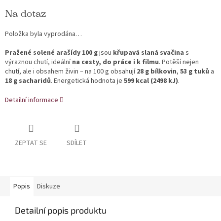
Měrná cena:
Na dotaz
Položka byla vyprodána…
Pražené solené arašídy 100 g
jsou
křupavá slaná svačina
s
výraznou chutí, ideální
na cesty, do práce i k filmu
. Potěší nejen
chutí, ale i obsahem živin – na 100 g obsahují
28 g bílkovin
,
53 g tuků
a
18 g sacharidů
. Energetická hodnota je
599 kcal (2498 kJ)
.
Detailní informace
ZEPTAT SE
SDÍLET
Popis
Diskuze
Detailní popis produktu