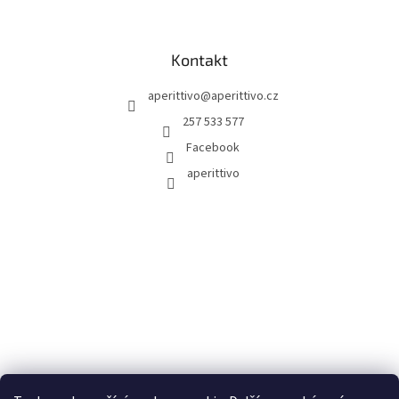
Kontakt
aperittivo
@
aperittivo.cz
257 533 577
Facebook
aperittivo