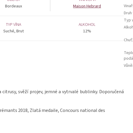
Vinař
Bordeaux
Maison Hebrard
Druh 
Typ 
TYP VÍNA
ALKOHOL
Alko
Suché, Brut
12%
Chuť
Tepl
podá
Vůně
a citrusy, svěží projev, jemné a vytrvalé bublinky. Doporučená
Crémants 2018, Zlatá medaile, Concours national des