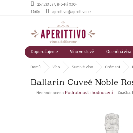
Přejít na obsah
257 533 577
, (Po-Pá 9:00-
17:00)
aperittivo@aperittivo.cz
Doporučujeme
Víno ve slevě
Oceněná vína
Domů
Víno
Šumivé víno
Crémant
Ballarin Cuveé Noble Rosé
Průměrné hodnocení produktu je 0,0 z 5 hvězdiček.
Podrobnosti hodnocení
Značka:
Neohodnoceno