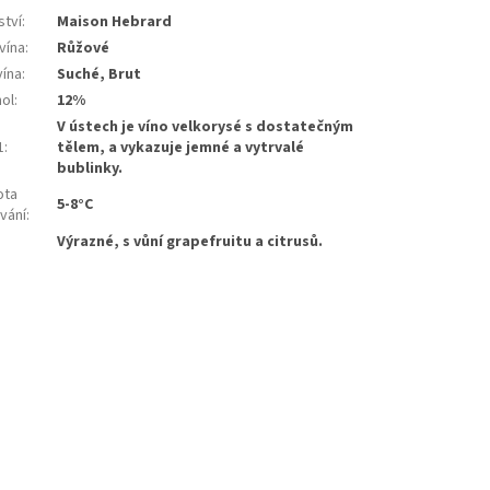
ství
:
Maison Hebrard
vína
:
Růžové
vína
:
Suché, Brut
hol
:
12%
V ústech je víno velkorysé s dostatečným
1
:
tělem, a vykazuje jemné a vytrvalé
bublinky.
ota
5-8°C
vání
:
:
Výrazné, s vůní grapefruitu a citrusů.