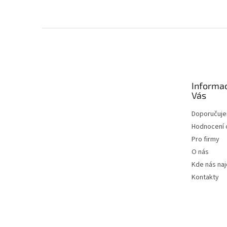
Zápatí
Informa
Vás
Doporučuj
Hodnocení
Pro firmy
O nás
Kde nás na
Kontakty