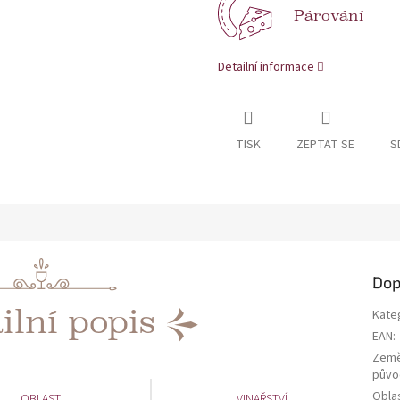
Párování
Detailní informace
TISK
ZEPTAT SE
S
Dop
ilní popis
Kate
EAN
:
Zem
půvo
Obla
OBLAST
VINAŘSTVÍ