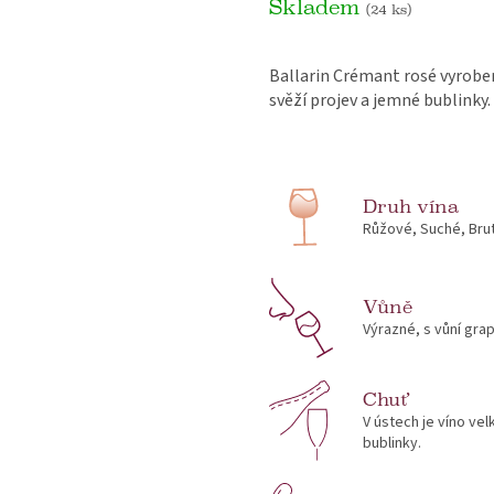
Skladem
(24 ks)
Ballarin Crémant rosé vyrobe
svěží projev a jemné bublinky.
Druh vína
Růžové, Suché, Bru
Vůně
Výrazné, s vůní grap
Chuť
V ústech je víno ve
bublinky.