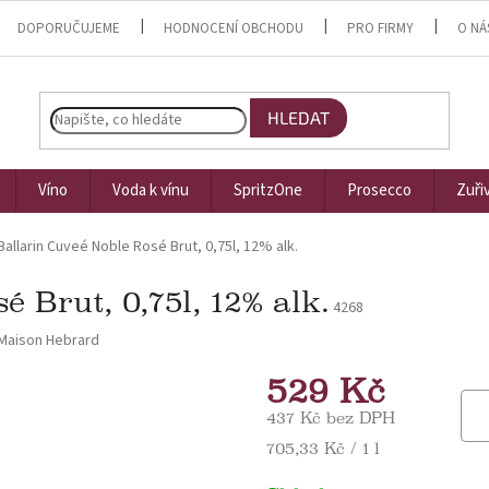
DOPORUČUJEME
HODNOCENÍ OBCHODU
PRO FIRMY
O NÁ
HLEDAT
Víno
Voda k vínu
SpritzOne
Prosecco
Zuři
Ballarin Cuveé Noble Rosé Brut, 0,75l, 12% alk.
 Brut, 0,75l, 12% alk.
4268
Maison Hebrard
529 Kč
437 Kč bez DPH
Měrná cena:
705,33 Kč / 1 l