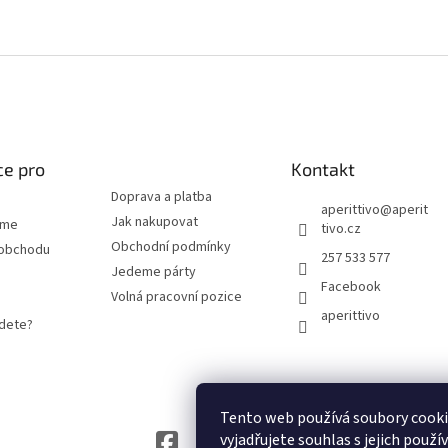
#fff
ce pro
Kontakt
Doprava a platba
aperittivo
@
aperit
Jak nakupovat
eme
tivo.cz
Obchodní podmínky
 obchodu
257 533 577
Jedeme párty
Facebook
Volná pracovní pozice
aperittivo
jdete?
Tento web používá soubory cook
vyjadřujete souhlas s jejich použí