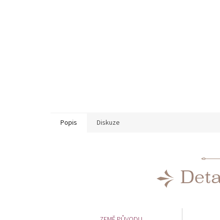
Popis
Diskuze
Deta
ZEMĚ PŮVODU