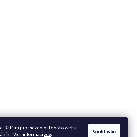
ie. Dalším procházením tohoto webu
Souhlasím
váním.. Více informací
zde
.