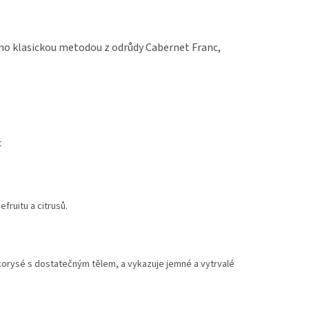
no klasickou metodou z odrůdy Cabernet Franc,
t
efruitu a citrusů.
lkorysé s dostatečným tělem, a vykazuje jemné a vytrvalé