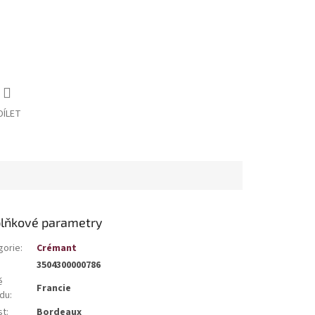
DÍLET
lňkové parametry
gorie
:
Crémant
3504300000786
ě
Francie
du
:
st
:
Bordeaux