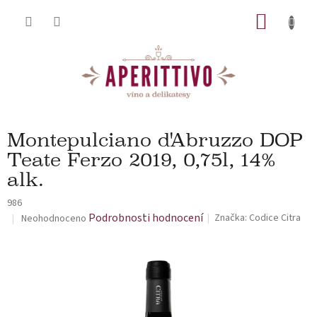
Přejít na obsah
NÁKUP
Montepulciano d'Abruzzo DOP
Teate Ferzo 2019, 0,75l, 14%
alk.
986
Průměrné hodnocení produktu je 0,0 z 5 hvězdiček.
Podrobnosti hodnocení
Značka:
Codice Citra
Neohodnoceno