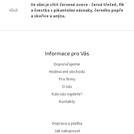
Ve vůni je cítit červené ovoce - černá třešeň, fík
Vůně
:
a švestka s pikantními náznaky, černého pepře
a skořice a anýzu.
Zápatí
Informace pro Vás
Doporučujeme
Hodnocení obchodu
Pro firmy
O nás
Kde nás najdete?
Kontakty
Doprava a platba
Jak nakupovat