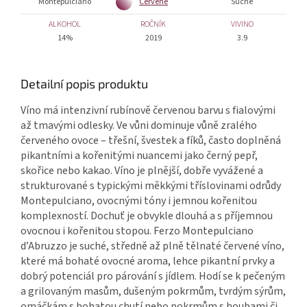
Montepulciano
Červené
Suché
ALKOHOL
ROČNÍK
VIVINO
14%
2019
3.9
Detailní popis produktu
Víno má intenzivní rubínově červenou barvu s fialovými
až tmavými odlesky. Ve vůni
dominuje vůně zralého
červeného ovoce – třešní, švestek a fíků, často doplněná
pikantními a kořenitými nuancemi jako černý pepř,
skořice nebo kakao. Víno je plnější, dobře vyvážené a
strukturované s typickými měkkými tříslovinami odrůdy
Montepulciano, ovocnými tóny i jemnou kořenitou
komplexností. Dochuť je obvykle dlouhá a s příjemnou
ovocnou i kořenitou stopou.
Ferzo Montepulciano
d’Abruzzo je suché, středně až plně tělnaté červené víno,
které má bohaté ovocné aroma, lehce pikantní prvky a
dobrý potenciál pro párování s jídlem. H
odí se k pečeným
a grilovaným masům, dušeným pokrmům, tvrdým sýrům,
omáčkám s bohatou chutí nebo pokrmům s houbami či