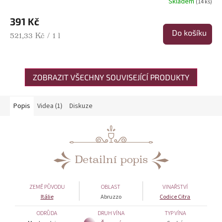
Skladem
(14 ks)
391 Kč
Do košíku
Měrná cena:
521,33 Kč / 1 l
ZOBRAZIT VŠECHNY SOUVISEJÍCÍ PRODUKTY
Popis
Videa (1)
Diskuze
Detailní popis
ZEMĚ PŮVODU
OBLAST
VINAŘSTVÍ
Itálie
Abruzzo
Codice Citra
ODRŮDA
DRUH VÍNA
TYP VÍNA