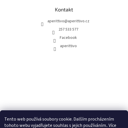
Kontakt
aperittivo
@
aperittivo.cz
257 533 577
Facebook
aperittivo
Tento web používá soubory cookie. Dalším procházením
tohoto webu vyjadřujete souhlas s jejich používáním.. Více