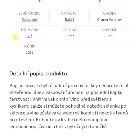
ZEMĚ PŮVODU
VINAŘSTVÍ
ODRŮDA
Rakousko
Baláž
Gruner Veltliner
DRUH VÍNA
TYP VÍNA
ALKOHOL
Bílé
Suché
12%
ROČNÍK
2025
Detailní popis produktu
Bag-in-box je chytré balení pro chvíle, kdy nechcete řešit
otevřenou láhev, vakuování ani hon na poslední kapku
čerstvosti. Vnitřní vak chrání víno před světlem a
kyslíkem, takže si můžete pohodlně natočit sklenku po
sklence a víno zůstává ve výborné kondici i několik týdnů
po otevření. Kohoutek v krabici dělá manipulaci
jednoduchou, čistou a bez zbytečných tanečků.