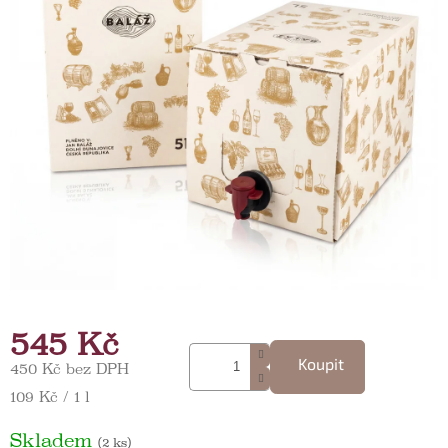
545 Kč
Koupit
450 Kč bez DPH
Měrná cena:
109 Kč / 1 l
Skladem
(2 ks)