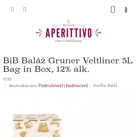
Přejít na obsah
NÁKUP
BiB Baláž Gruner Veltliner 5L
Bag in Box, 12% alk.
5192
Průměrné hodnocení produktu je 0,0 z 5 hvězdiček.
Podrobnosti hodnocení
Značka:
Baláž
Neohodnoceno