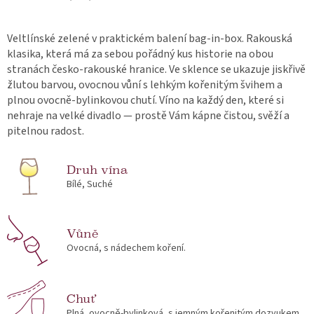
Veltlínské zelené v praktickém balení bag-in-box. Rakouská
klasika, která má za sebou pořádný kus historie na obou
stranách česko-rakouské hranice. Ve sklence se ukazuje jiskřivě
žlutou barvou, ovocnou vůní s lehkým kořenitým švihem a
plnou ovocně-bylinkovou chutí. Víno na každý den, které si
nehraje na velké divadlo — prostě Vám kápne čistou, svěží a
pitelnou radost.
Druh vína
Bílé, Suché
Vůně
Ovocná, s nádechem koření.
Chuť
Plná, ovocně-bylinková, s jemným kořenitým dozvukem.