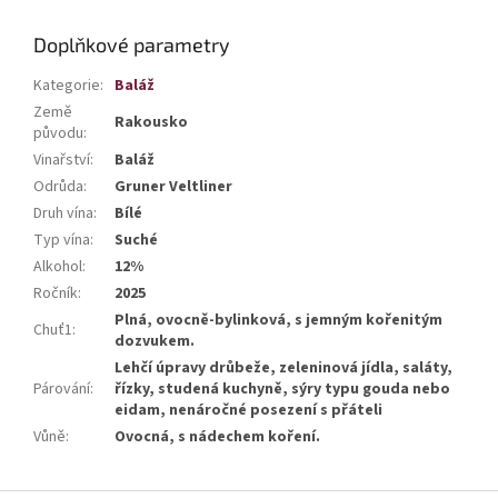
Doplňkové parametry
Kategorie
:
Baláž
Země
Rakousko
původu
:
Vinařství
:
Baláž
Odrůda
:
Gruner Veltliner
Druh vína
:
Bílé
Typ vína
:
Suché
Alkohol
:
12%
Ročník
:
2025
Plná, ovocně-bylinková, s jemným kořenitým
Chuť1
:
dozvukem.
Lehčí úpravy drůbeže, zeleninová jídla, saláty,
Párování
:
řízky, studená kuchyně, sýry typu gouda nebo
eidam, nenáročné posezení s přáteli
Vůně
:
Ovocná, s nádechem koření.